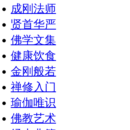
成刚法师
贤首华严
佛学文集
健康饮食
金刚般若
禅修入门
瑜伽唯识
佛教艺术