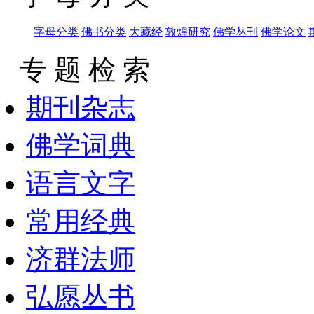
字母分类
佛书分类
大藏经
敦煌研究
佛学丛刊
佛学论文
专 题 检 索
期刊杂志
佛学词典
语言文字
常用经典
济群法师
弘愿丛书