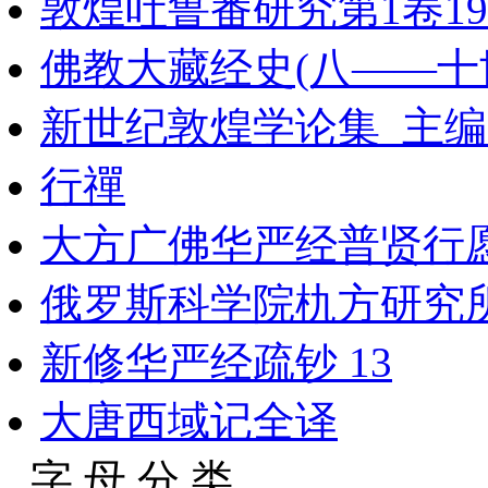
敦煌吐鲁番研究第1卷199
佛教大藏经史(八——十世纪)
新世纪敦煌学论集_主编_
行禪
大方广佛华严经普贤行
俄罗斯科学院朹方研究所
新修华严经疏钞 13
大唐西域记全译
字 母 分 类