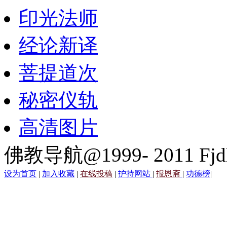
印光法师
经论新译
菩提道次
秘密仪轨
高清图片
佛教导航@1999- 2011 Fjd
设为首页
|
加入收藏
|
在线投稿
|
护持网站
|
报恩斋
|
功德榜
|