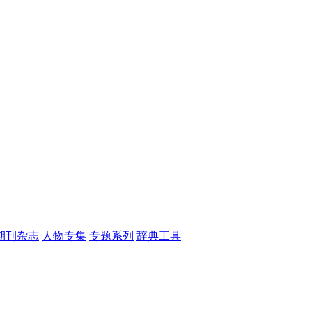
期刊杂志
人物专集
专题系列
辞典工具