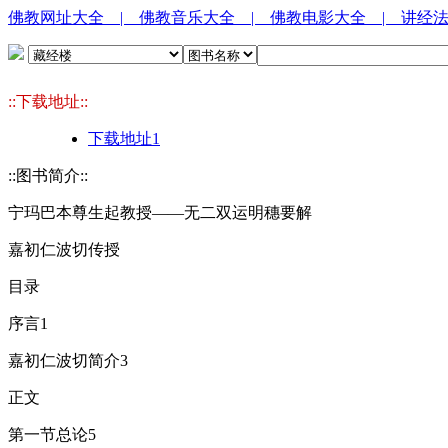
佛教网址大全
| 佛教音乐大全
| 佛教电影大全
| 讲经
::下载地址::
下载地址1
::图书简介::
宁玛巴本尊生起教授——无二双运明穗要解
嘉初仁波切传授
目录
序言1
嘉初仁波切简介3
正文
第一节总论5