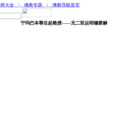
法师大全
| 佛教专题
| 佛教导航首页
宁玛巴本尊生起教授——无二双运明穗要解