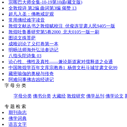
宗喀巴大师全集-10-19第10函(藏文版)
全敦煌诗 第2编 曲词第3编 偈赞 13
超凡入圣：佛教戒定观
常用佛经难字读音
敦煌文献丛书之敦煌赋校注_伏俊连甘肃人民9405一版
敦煌吐鲁番研究第5卷2000_北大0105一版一刷
图说文殊菩萨
成唯识论了义灯卷第一本
明旸法师海外弘法参访记
八指头陀诗集 03
论心性、佛性及真性——兼论新道家对儒释道之会通
中国敦煌学百年文库宗教卷1_杨曾文杜斗城甘肃文化99
藏密瑜伽的奥秘与传奇
阿难问事佛吉凶经讲记
字 母 分 类
字母分类
佛书分类
大藏经
敦煌研究
佛学丛刊
佛学论文
专 题 检 索
期刊杂志
佛学词典
语言文字