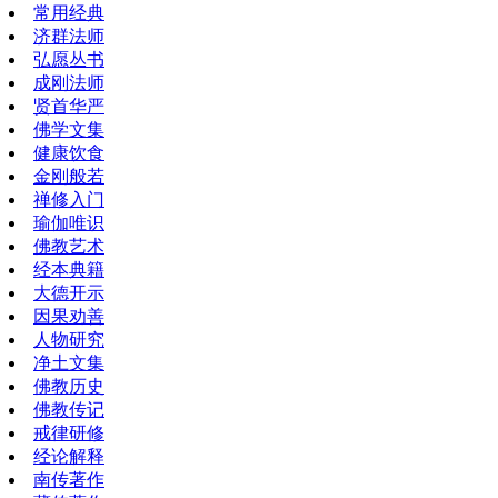
常用经典
济群法师
弘愿丛书
成刚法师
贤首华严
佛学文集
健康饮食
金刚般若
禅修入门
瑜伽唯识
佛教艺术
经本典籍
大德开示
因果劝善
人物研究
净土文集
佛教历史
佛教传记
戒律研修
经论解释
南传著作