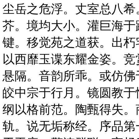
尘岳之危浮。丈室总八希
芥。境均大小。灌巨海于
键。移觉苑之道获。出朽
以西靡玉谍东耀金姿。竞
悬隔。音韵所乖。或仿佛
皎中宗于行月。镜圆教于
纲以格前范。陶甄得失。
轨。说无垢称经。序品第