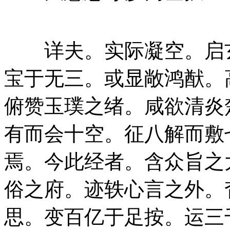
详夫。实际凝空。启玄
宝于无三。或显敞鸿猷。
俯赞玉璞之绪。咸欲清炎
有而会十空。征八解而敷
焉。今此经者。含众旨之
俗之府。迹轶心言之外。
思。变百亿于足按。运三