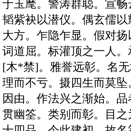
于玉麾。警涛群聪。宣畅
韬紫袂以潜仪。偶玄儒以
大方。乍隐乍显。假对扬
词道屈。标灌顶之一人。
[木*禁]。雅誉远彰。名
理而不亏。摄四生而莫坠
因由。作法兴之渐始。品
贯幽筌。类别而彰。目之
十四品。今此建初。故名