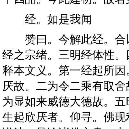
经。如是我闻
赞曰。今解此经。合以六门分别。一经起所因。二经之宗绪。三明经体性。四叙经不同。五科品所从。六释本文义。第一经起所因。略有五种。一为令众生起欣厌故。二为令二乘有取舍故。三为显菩萨内外修故。四为显如来威德大德故。五时众根熟所宜闻故。一为令众生起欣厌者。仰寻。佛现利生。莫过二种。一现身。二说法。且论诸佛之身。本来无二。故涅槃云。若能计三宝常住同真谛。此即是诸佛最胜之上愿。随众所宜闻见。乃分三种。一法身。即离妄之真理。二报身。即会真之实智。三化身。即应物之权质。故佛地经云。自性法受用变化差别转。昔由虚妄所[雨/復]。俗事翳而愚生。今假真法而修。正理明而报起。夫理为觉道之本。显位而号法身。报为圣德之先。修圆而称报体。妙理则中人未了(妙理者。佛性法身。中人者。十地菩萨。十地菩萨。犹未明了佛性法身。故菩萨地云。第十地菩萨。现缘境像。如明眼人隔于轻系而观像论亦言。诸佛法身。唯与诸佛与佛。乃能知之。中人既未了。下人故不知也)。上智亦下愚不知(上智者。佛智报身。下愚者。二乘凡夫。二乘凡夫。未能知佛之真智。故法花云。假使满世间。皆如舍利弗。尽思共度量。不能知佛智。下文未知。中人亦未了)。是以应物器而显化形(分身百亿。化二乘凡夫。化身之妙用)。逗生机而现证觉(现妙大身。化十地菩萨。他受用身之妙用)。自如征空壁彩。洞皎无涯。注水琁光。辉华有极。佛身权实。取譬可明。故下经云。众会瞻仰大牟尼。靡不心生清净信。各见世尊在其前。斯则如来不共相。身既无异。随宜说三。法亦无差。住机成四。如如意珠随求雨宝。犹天帝鼓应念发声。法有四种。一教。二理。三行。四果。法虽万差。不过此四。意解能诠。名之为教。教之所诠。称之为理。随理所修。因之为行。因修所证。号之为果。然此四种。各自无二。任缘有异。并通三乘故。下经言。佛以一音演说法。众生各各随所解。普得受用获其利。斯即如来不共相。此乃教一。任缘通三。亦即法花一雨普润。三乘三草。二圣二木。生长不同。此乃教同而机有异。成三乘法。此经又云佛以一音演说法。或有恐畏或欢喜。或生厌离或断疑。斯则如来不共相。此亦理一。任缘通三。宝性论之河性无差。兔马象三渡之有别。此乃理同而证有异。成三乘义。法花经中。衣裓机案。唯有一门。出处虽殊。离诸灾难。及取牛车之因是等。胜鬘又言。正法住。正法灭。波罗提木叉。毗尼。出家。受具足。此六法为大乘。故诸经论二藏。善盖名住。除障名灭。戒中略本。名波罗提木叉。广律本名毗尼。此乃所学三藏之法。能学之人名出家。受具足二乘。人法合成六处。既言皆为大乘故说。故知小学为成大因。此乃行同而修有异。顿渐别故成三乘业。法花又云。中路说化城息处。故说二。三车初诱。后等赐牛。此乃果同。而设有异。假实别故。成三乘果。故知。所说法性无差。任彼外缘。分成种种。由此经起略有五因。宁知令众生起于欣厌。欣厌有二。一内欣厌。二外欣厌。内欣厌者。厌谓厌生死身。欣谓欣当佛身。方便品云。时无垢称以大方便。现身有疾。以其疾故。国王大臣长者居士。无数千人。皆往问疾。时无垢称。广为说法。言诸仁者。是四大种所合成身。无常无强。无坚无力。朽故速疾。不可保信。为苦所恼。众病之器。多诸过患。变坏之法。诸仁者。如此之身。其聪慧者。所不为怙。乃至广说。诸仁者。于如此身。应生厌离。于如来身。应起欣乐。如来身者。无量善法共所集成。从修无量胜福慧生。从戒定慧解脱解脱智见所生。乃至广说。诸仁者。如来之身。功德如是。汝等皆应发心求证。汝等欲得如是之身。息除一切有情病者。当发阿耨多罗三藐三菩提心。遣厌苦心。断除苦本。令欣佛体。修行佛因。故知。示疾现不思议。欲令众生起内欣厌。又对扬事毕。将赴庵园。佛边大众。皆现金色。知欣厌者。后必果心。外欣厌者。厌谓杂秽王。欣谓欣清净土。此经净土有二。一此圣现。二他圣现。秽土亦二。一众生现。一释迦现。校勘上下说经始终。所依之土。两秽二净。初佛在广严城庵罗园内。为诸四众广说妙法。宝性献盖。赞性佛诸疑。佛现神通。合盖酬问。未明异义国土居常。田告宝性。若欲勤修严净佛土先。应方便严净自心。鹙子承佛威神。忽作是念。若菩萨心净佛土严净者。勿我世尊行菩萨时。心不严净。而土杂秽。佛难喻诘。鹙子未知。持髻广陈其方欲悟。世尊拂众疑。或指按大千。云变妙宝庄严。鹙子始赞希见。宝性五百童子。既证无生。八万四千众生。皆闻兴觉慧。化缘既毕。时会所堪。佛摄神通。世界如故。后佛遣妙吉祥。问无垢称疾对扬事讫。将赴庵园。菩萨行品中。表彼示现难思。庵园欻然广博。迄至说于经。未更无变秽之文。彰厌秽而欣净方。究竟必当严净。初三现秽土。二四变净刹。初我世尊。自变净土。后净名妙德。重隔秽方。故言净土此圣所变。佛净名等。俱此圣故。他圣现者。他圣有二。一香台品中。鹙子念食时。无垢称遂现神通。上方去此。过三十二殑伽沙等诸佛世界。有佛世界。名曰妙香。其中佛号最上香台。彼界一切。皆香所成。都无二乘。唯有清净诸大菩萨。时此大众。皆都观彼佛国界等事。有千众生。皆发菩提之意。十千菩萨。并证无生法忍。二观如来品中。下人不知上位。鹙子心忽疑生。此无垢称。从何来此。佛言。妙喜世界。有无动如来。彼为度此众生而来至此。大众心生渴仰。欲见妙喜功德庄严清净佛土诸菩萨等。时无垢称。断取彼界。置右手掌。如陶家轮。犹花鬘贯。入此界中。示诸大众。虽复彼此二界相杂。各见所居。与本无异。佛告大众。欲得如是庄严佛土。皆当随学无动如来。本所修行。时此土有八十四那庾多数诸人天等。皆发无上正等觉心。愿生彼界。世尊悉记一切当生。此二名为他圣所现。香台无动。俱他圣故。令厌秽土不起恶因。遣欣净方修持净业。由斯变土现不思议。欲令众生起外欣厌。凡夫众生。闻法修学。必以欣厌而为根本。经中。此圣所变净方有二。一释迦自变。二净名妙德欲来预变。化所变净土亦二。一远观妙香。二近瞻妙喜秽土亦二。一众生变。二释迦变。故序品言。告舍利子。我佛国土。常净若此。为欲成熟下劣有情。是故示现无量过失杂秽土耳。譬如三十三天。共宝器食。随业所招。其食有异。如是舍利子。无量有情。生一佛土。随心净秽。所见有异。是故。净者本圣者土。神力令余下劣有情。亦得变净。由此。秽者本是下劣有情之土。圣者随之。亦为秽。此诸身土。有漏无漏。或真或似。准果准圆。准凡准圣。自识异识。所变净秽。如唯识论。并应分别。此圣变净。略有二缘。一拂小疑。二警群意。他圣变净。并为一切如来变秽。但为二乘及凡夫类。非为菩萨。问。何故鹙子生疑。如来自变净土。净名将至。妙德预变宝方。答。拂疑破病。如来自变净方。警动群情。妙德预变严刹。问。妙香净刹。净名何不持来。妙喜宝方。净名摄持于掌。答。妙香须饭。食见而不持来。妙喜现通。令见亦持于掌。神通济利。不一权方。何必并遣持来。齐令俱见。问。佛本济生。利成欣厌。何不亦令见净。而唯暂隔秽方。答。机向熟。而缘须暂令见净。缘不须而未熟。摄秽方。二为令二乘有取舍者。取舍有二。一内取舍。二外取舍。内取舍者。舍谓舍二乘心。取谓取大乘智。障有二种。一烦恼障。二所知障。初障涅槃。后障菩提。声闻断初。已超生死。得涅槃讫。不能断后。未证菩提。不达诸法。故分别心。二乘现有。由此劣法。彼亦成熟无分别智。菩萨所成。由斯胜法。此亦成熟。取舍之道。其义明矣。由此。鹙子宴坐。寂然身心。动现威仪。常居灭定。目连说法。利诸居士。示法离言。乃名真说。饮光乞食。从贫舍富。令等慈悲修行坏执。善现持钵。修行舍卫城。化人其舍理等。乃可取之。满慈谈演。教诸新学。遣授大法。勿以声闻剪剃随佛。决择苦空。何以分别之心。而说实相之法。无灭天眼。明见大千。有无之行双征。而定之见方达。近执出二人之罪。诃令勿扰其心。心垢而罪生。心净垢还灭。执日赞出家之德。诱彼幼童。教舍分别而为无为。是为出家之利。世尊现身有疾。庆喜缘斯乞乳。说佛无漏之身。令舍二乘之见。窃观昔时逢遇。尚劝舍分别之心。况示疾而演大方。不赞授菩萨之智。所以问疾品中。吉祥将往问疾。净名先空其舍。既同十方佛之。亦现空其分别。不思议品中。鹙子希床。诃令为法。后请灯王之座。安处菩萨声闻。广说不可思议。谈非二乘境界。饮光引生盲。自喻不了解之难思。观有情品中。天女散花。声闻便着。鹙子以花不如法。尽其神力去之。天女曰。是花如法。尊者自不如法。花无分别。尊者有之。香台品中。鹙子见日时将至。心思所食。便香台之食。劝舍声闻之意。故摄论云。三种练磨。断除四处。障二乘作意。诸疑离疑心。有分别便迷其境。分别若除。乃冥正理故。有分别者。未契真宗之妙。莫证菩提。无分别者。遂会玄门之极。方成大觉。故知示疾现不思议。欲令二乘起内欣厌。声闻苦身。任运便灭。故内欣厌。唯说智心。分别心灭。妄境乃空。正智既生。其理便现。问。声闻独觉。随往众多。何独鹙子一人。屡有词理之屈。答。声闻巨众。鹙子独高。举首对扬。知余并屈。外欣厌者。厌谓厌离秽土。欣谓欣清净土。佛土有三。一法性土。法身所居。真如之理。二受用土。报身所居。众宝严饰。三变化土。化身所居。净秽不定。至下经文。具广分别。虽复妙德净名。俱变庵园使净。通警时闻大众。何独为化声闻。唯有持髻对申。世尊足按。大千变净。寻复如常。此唯独化声闻。为止鹙子之疑故也。虽亦大众同见。不应独为声闻。鹙子时独生疑。故此俱称为现。即初现净刹。为令二乘有外欣厌。后时所现。并为一切。事既同上。不能具陈。心清净故佛土亦净。心有垢故佛土亦垢。所以上来欣厌取舍。皆言内外。三为显菩萨内外修者。菩萨所修。虽难别举。总而略例。不过二种。一内修。二外修。内修者。内修己身所应成就自利功德。即大智等。而为上首。外修者。外修利他所应成就利他功德。即大悲等。而为上首。成唯识说。虽菩萨所修随其意乐。一切皆通自他利品。济拔众生。即己利故。自所进修。为众生故。而随胜显。六到彼岸诸相好业菩提分等。名自利行。六种神通四种无量四摄事等。名利他行。自利行者。此经序品叹菩萨德中云。诸佛威德常所加持。善护法城。能摄正法。绍三宝种使不绝。乃至广说。诸有所作。亦不唐捐。又宝性问净土相。云何名为严净佛土。世尊告曰。修回向土。是菩萨净土。菩萨得菩提时。其国具足众德庄严。又菩提分品说。诸菩萨虽复行于五无间趣。而无恚恼忿害毒心。又普现一切色身菩萨。问无垢称父母等类。无垢称言。慧度菩萨母。善方便为父。母间真导师。无不由是生。惠度第六。自利德也。方便第七利他德也。又菩萨行品中。上方九百万菩萨。请释迦言。愿赐少法。当还本土。世尊告曰。有诸菩萨解脱法门。名为有尽无尽。汝当修学。有尽者。即是有为有生灭法。言无尽者。则是无为无生灭法。如是一切自利功德。皆是菩萨内所应修。一切皆以智为主故。恐文繁广。自利行中。但举尔所。余皆准知。利他行者。序品叹德中言。以大师子吼声敷演。美音遐振。周遍十方。乃至广说。其见闻者。无不蒙益。后长者子宝性。请问净佛土相。及诸菩萨修佛土相。世尊告曰。诸有情土。是为菩萨严净佛土。随诸有情增长饶益。即便摄受严净佛土。方便品中。叹无垢称言。善于智度。通达方便。大愿成满。明了有情意乐及行。又菩提分品言。菩萨虽复行于焰魔王趣。而集广大福惠资粮。又普现一切色身菩萨。问无垢称父母等类。无垢称言。虽知诸佛国及与众生空。而常修净土。利物无懈怠。又菩萨行品中。上方菩萨。请释迦言。愿赐少法。当还本土。世尊告曰。云何名为不尽有为。谓诸菩萨不弃大慈。不舍大悲。云何名为不尽无为。虽观无我。而于有情。不舍大悲。是名菩萨不住无为。上利他行。恐文繁广。且举尔所。余准可知。如是一切利他功德。皆是菩萨外所应修。如是菩萨凡圣。通论趣与未趣。总相兼说。莫过七地。一种姓地。二胜解行地。三净胜