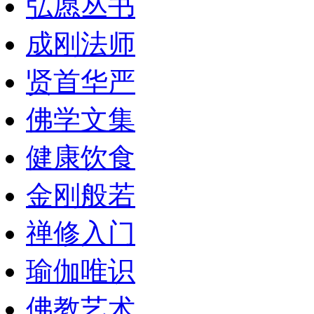
弘愿丛书
成刚法师
贤首华严
佛学文集
健康饮食
金刚般若
禅修入门
瑜伽唯识
佛教艺术