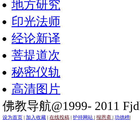
地方研究
印光法师
经论新译
菩提道次
秘密仪轨
高清图片
佛教导航@1999- 2011 Fjd
设为首页
|
加入收藏
|
在线投稿
|
护持网站
|
报恩斋
|
功德榜
|