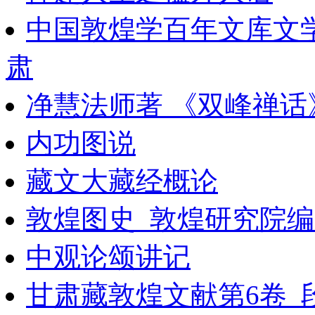
中国敦煌学百年文库文
肃
净慧法师著 《双峰禅话
内功图说
藏文大藏经概论
敦煌图史_敦煌研究院编
中观论颂讲记
甘肃藏敦煌文献第6卷_