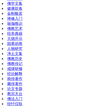
佛学文集
健康饮食
金刚般若
禅修入门
瑜伽唯识
佛教艺术
经本典籍
大德开示
因果劝善
人物研究
净土文集
佛教历史
佛教传记
戒律研修
经论解释
南传著作
藏传著作
论文专题
教宗天台
佛法入门
经忏仪轨