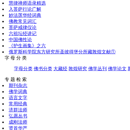
慧律禅师语录精选
入菩萨行论广解
妙法莲华经词典
佛教常见词汇
菩萨戒律仪论
六祖坛经讲记
中国佛性论
《护生画集》之六
俄罗斯科学院东方研究所圣彼得堡分所藏敦煌文献①
字 母 分 类
字母分类
佛书分类
大藏经
敦煌研究
佛学丛刊
佛学论文
专 题 检 索
期刊杂志
佛学词典
语言文字
常用经典
济群法师
弘愿丛书
成刚法师
贤首华严