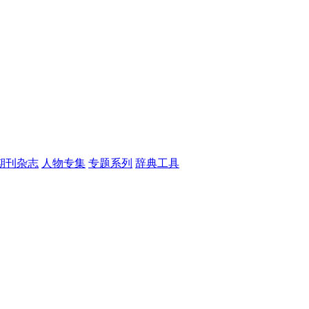
期刊杂志
人物专集
专题系列
辞典工具