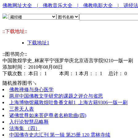
佛教网址大全
| 佛教音乐大全
| 佛教电影大全
| 讲经
::下载地址::
下载地址1
::图书简介::
中国敦煌学史_林家平宁强罗华庆北京语言学院9210一版一刷
添加时间： 2010年08月08日
下载次数： 本日：
1 本周：
1 本月：：
1 总计：
0
随机推荐图书↘
佛教禅修与身心医学
两岸中国佛教文学研究的课题之评介与省思
上海博物馆藏敦煌吐鲁番文献1_上海古籍9306一版一刷
三界天人表
诸佛世尊如来菩萨尊者名称歌曲(四)
入行论智慧品略释
法海集 （四）
中国佛寺史志汇刊 第一辑 第25册 120 雲林寺续