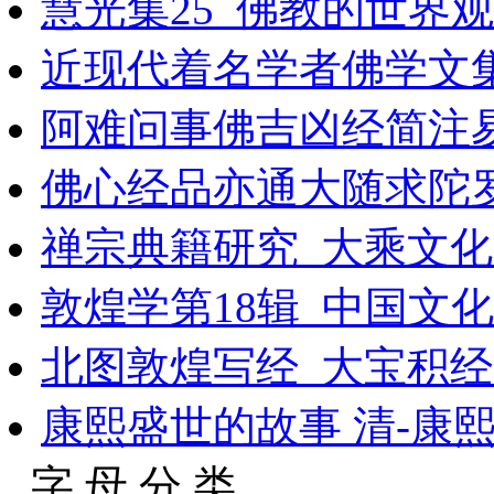
慧光集25_佛教的世界观
近现代着名学者佛学文集
阿难问事佛吉凶经简注
佛心经品亦通大随求陀
禅宗典籍研究_大乘文化出
敦煌学第18辑_中国文
北图敦煌写经_大宝积
康熙盛世的故事 清-康熙
字 母 分 类