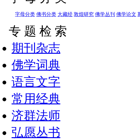
字母分类
佛书分类
大藏经
敦煌研究
佛学丛刊
佛学论文
专 题 检 索
期刊杂志
佛学词典
语言文字
常用经典
济群法师
弘愿丛书