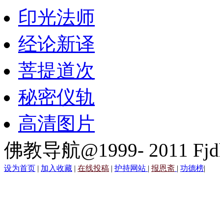
印光法师
经论新译
菩提道次
秘密仪轨
高清图片
佛教导航@1999- 2011 Fjd
设为首页
|
加入收藏
|
在线投稿
|
护持网站
|
报恩斋
|
功德榜
|