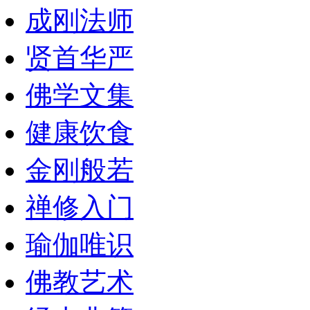
成刚法师
贤首华严
佛学文集
健康饮食
金刚般若
禅修入门
瑜伽唯识
佛教艺术