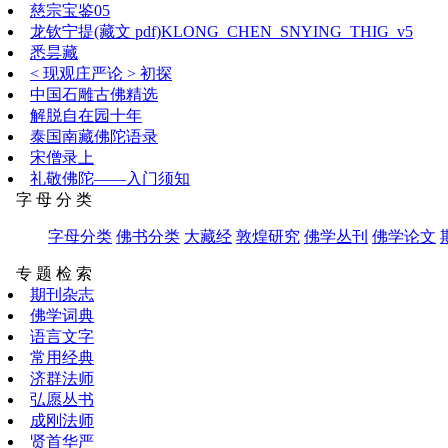
慈宗宝鉴05
龙钦宁提(藏文 pdf)KLONG_CHEN_SNYING_THIG_v5
悉昙藏
< 现观庄严论 > 初探
中国石雕古佛精选
解脱自在园十年
泰国南藏佛陀语录
宋僧录上
礼敬佛陀——入门须知
字 母 分 类
字母分类
佛书分类
大藏经
敦煌研究
佛学丛刊
佛学论文
专 题 检 索
期刊杂志
佛学词典
语言文字
常用经典
济群法师
弘愿丛书
成刚法师
贤首华严