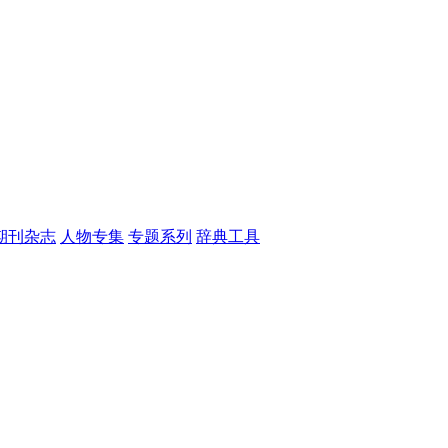
期刊杂志
人物专集
专题系列
辞典工具