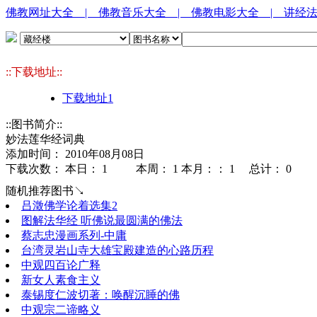
佛教网址大全
| 佛教音乐大全
| 佛教电影大全
| 讲经
::下载地址::
下载地址1
::图书简介::
妙法莲华经词典
添加时间： 2010年08月08日
下载次数： 本日：
1 本周：
1 本月：：
1 总计：
0
随机推荐图书↘
吕澂佛学论着选集2
图解法华经 听佛说最圆满的佛法
蔡志忠漫画系列-中庸
台湾灵岩山寺大雄宝殿建造的心路历程
中观四百论广释
新女人素食主义
泰锡度仁波切著：唤醒沉睡的佛
中观宗二谛略义