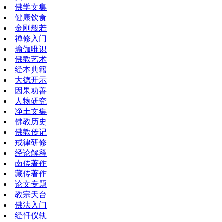
佛学文集
健康饮食
金刚般若
禅修入门
瑜伽唯识
佛教艺术
经本典籍
大德开示
因果劝善
人物研究
净土文集
佛教历史
佛教传记
戒律研修
经论解释
南传著作
藏传著作
论文专题
教宗天台
佛法入门
经忏仪轨