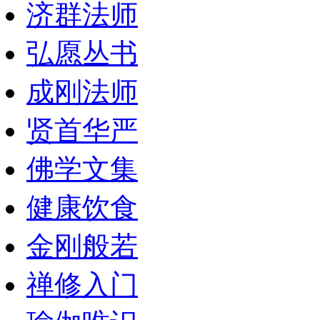
济群法师
弘愿丛书
成刚法师
贤首华严
佛学文集
健康饮食
金刚般若
禅修入门