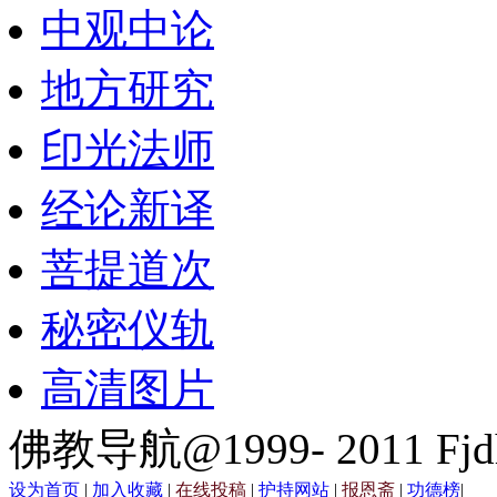
中观中论
地方研究
印光法师
经论新译
菩提道次
秘密仪轨
高清图片
佛教导航@1999- 2011 Fjd
设为首页
|
加入收藏
|
在线投稿
|
护持网站
|
报恩斋
|
功德榜
|