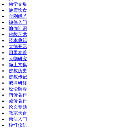
佛学文集
健康饮食
金刚般若
禅修入门
瑜伽唯识
佛教艺术
经本典籍
大德开示
因果劝善
人物研究
净土文集
佛教历史
佛教传记
戒律研修
经论解释
南传著作
藏传著作
论文专题
教宗天台
佛法入门
经忏仪轨