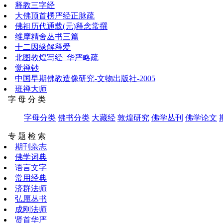
释教三字经
大佛顶首楞严经正脉疏
佛祖历代通载(元)释念常撰
维摩精舍丛书三篇
十二因缘解释爱
北图敦煌写经_华严略疏
觉禅钞
中国早期佛教造像研究-文物出版社-2005
班禅大师
字 母 分 类
字母分类
佛书分类
大藏经
敦煌研究
佛学丛刊
佛学论文
专 题 检 索
期刊杂志
佛学词典
语言文字
常用经典
济群法师
弘愿丛书
成刚法师
贤首华严