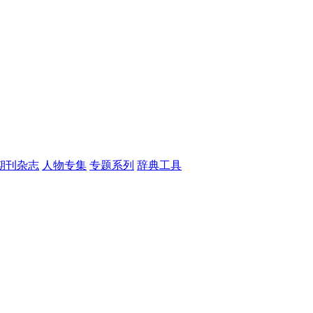
期刊杂志
人物专集
专题系列
辞典工具