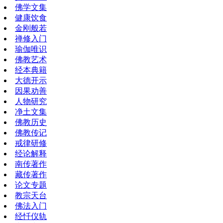
佛学文集
健康饮食
金刚般若
禅修入门
瑜伽唯识
佛教艺术
经本典籍
大德开示
因果劝善
人物研究
净土文集
佛教历史
佛教传记
戒律研修
经论解释
南传著作
藏传著作
论文专题
教宗天台
佛法入门
经忏仪轨