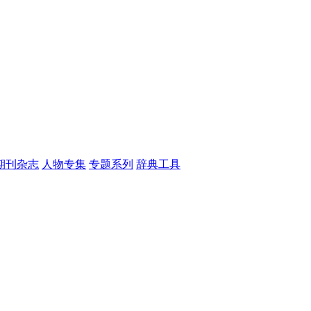
期刊杂志
人物专集
专题系列
辞典工具