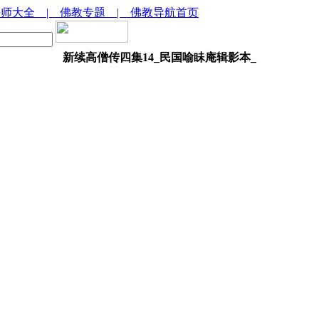
法师大全
| 佛教专题
| 佛教导航首页
新续高僧传四集14_民国喻眛庵辑影本_