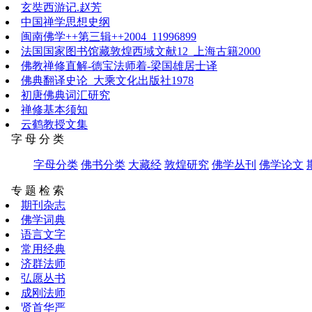
玄奘西游记.赵芳
中国禅学思想史纲
闽南佛学++第三辑++2004_11996899
法国国家图书馆藏敦煌西域文献12_上海古籍2000
佛教禅修直解-德宝法师着-梁国雄居士译
佛典翻译史论_大乘文化出版社1978
初唐佛典词汇研究
禅修基本须知
云鹤教授文集
字 母 分 类
字母分类
佛书分类
大藏经
敦煌研究
佛学丛刊
佛学论文
专 题 检 索
期刊杂志
佛学词典
语言文字
常用经典
济群法师
弘愿丛书
成刚法师
贤首华严