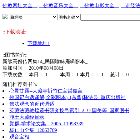
佛教网址大全
| 佛教音乐大全
| 佛教电影大全
| 讲经
::下载地址::
下载地址1
::图书简介::
新续高僧传四集14_民国喻眛庵辑影本_
添加时间： 2010年08月08日
下载次数： 本日：
1 本周：
1 本月：：
1 总计：
0
随机推荐图书↘
心灵甘露--大藏寺祈竹仁宝哲嘉言
佛国记白话译解(全彩图本)_[东晋]释法显_重庆出版社
佛法观念的近代调适
英藏法藏敦煌遗书研究按号索引_2_申国美等_国家图书
净土大藏经目录
觉群-学术论文集__2005_11998339
杨仁山全集_12063769
观音宝相