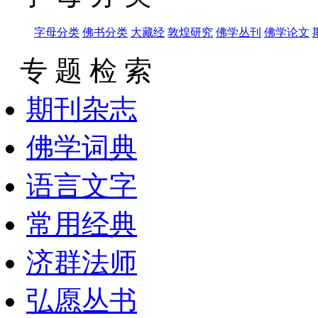
字母分类
佛书分类
大藏经
敦煌研究
佛学丛刊
佛学论文
专 题 检 索
期刊杂志
佛学词典
语言文字
常用经典
济群法师
弘愿丛书