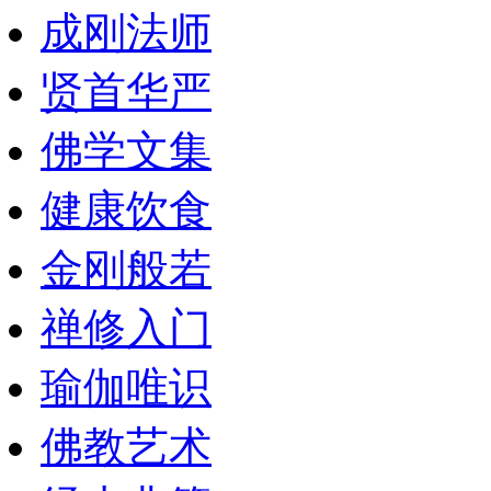
成刚法师
贤首华严
佛学文集
健康饮食
金刚般若
禅修入门
瑜伽唯识
佛教艺术