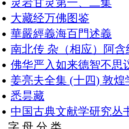
灵岩甘灵第一、二集
大藏经万佛图鉴
華嚴經義海百門述義
南北传 杂（相应）阿含
佛华严入如来德智不思
姜亮夫全集 (十四) 敦煌
悉昙藏
中国古典文献学研究丛
字 母 分 类