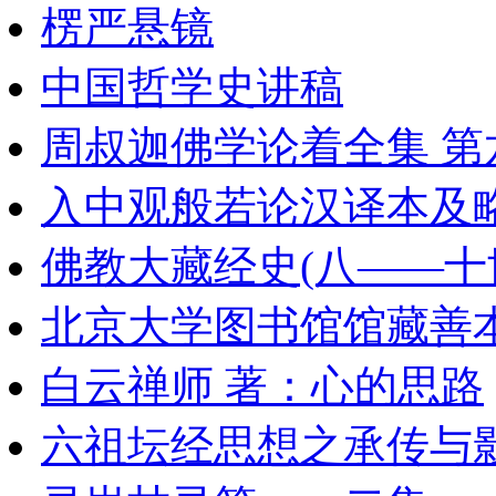
楞严悬镜
中国哲学史讲稿
周叔迦佛学论着全集 第六册
入中观般若论汉译本及
佛教大藏经史(八——十世纪
北京大学图书馆馆藏善本
白云禅师 著：心的思路
六祖坛经思想之承传与