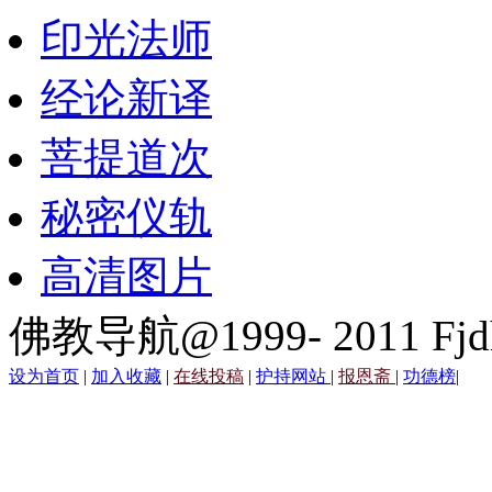
印光法师
经论新译
菩提道次
秘密仪轨
高清图片
佛教导航@1999- 2011 Fjd
设为首页
|
加入收藏
|
在线投稿
|
护持网站
|
报恩斋
|
功德榜
|