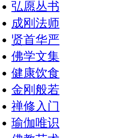
弘愿丛书
成刚法师
贤首华严
佛学文集
健康饮食
金刚般若
禅修入门
瑜伽唯识