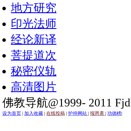
地方研究
印光法师
经论新译
菩提道次
秘密仪轨
高清图片
佛教导航@1999- 2011 Fjd
设为首页
|
加入收藏
|
在线投稿
|
护持网站
|
报恩斋
|
功德榜
|