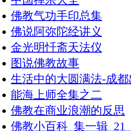
佛教气功手印总集
佛说阿弥陀经讲义
金光明忏斋天法仪
图说佛教故事
生活中的大圆满法-成都
能海上师全集之二
佛教在商业浪潮的反思
佛教小百科_集一辑_21