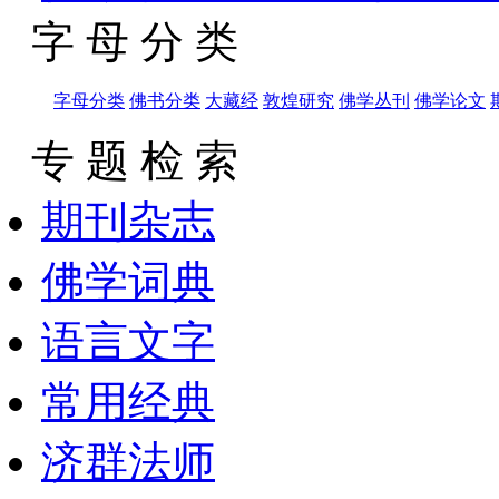
字 母 分 类
字母分类
佛书分类
大藏经
敦煌研究
佛学丛刊
佛学论文
专 题 检 索
期刊杂志
佛学词典
语言文字
常用经典
济群法师