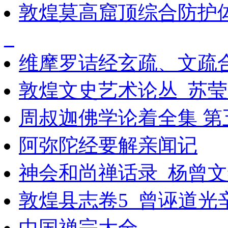
敦煌莫高窟顶综合防护
_
维摩罗诘经玄疏、文疏
敦煌文史艺术论丛_苏莹
周叔迦佛学论着全集 第五册
阿弥陀经要解亲闻记
神会和尚禅话录_杨曾文编
敦煌县志卷5_曾诬道光
中国禅宗大全