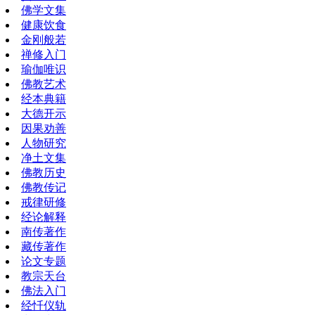
佛学文集
健康饮食
金刚般若
禅修入门
瑜伽唯识
佛教艺术
经本典籍
大德开示
因果劝善
人物研究
净土文集
佛教历史
佛教传记
戒律研修
经论解释
南传著作
藏传著作
论文专题
教宗天台
佛法入门
经忏仪轨