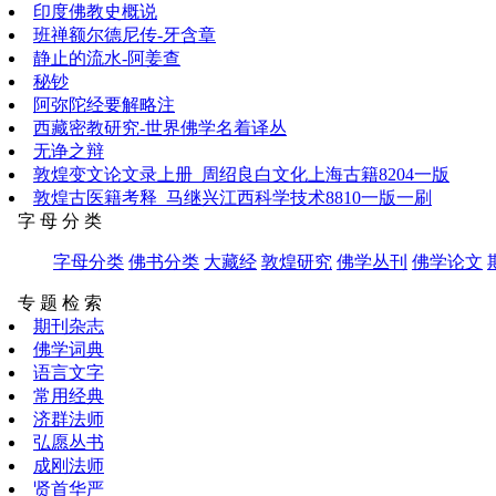
印度佛教史概说
班禅额尔德尼传-牙含章
静止的流水-阿姜查
秘钞
阿弥陀经要解略注
西藏密教研究-世界佛学名着译丛
无诤之辩
敦煌变文论文录上册_周绍良白文化上海古籍8204一版
敦煌古医籍考释_马继兴江西科学技术8810一版一刷
字 母 分 类
字母分类
佛书分类
大藏经
敦煌研究
佛学丛刊
佛学论文
专 题 检 索
期刊杂志
佛学词典
语言文字
常用经典
济群法师
弘愿丛书
成刚法师
贤首华严