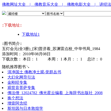
佛教网址大全
| 佛教音乐大全
| 佛教电影大全
| 讲经
::下载地址::
下载地址1
::图书简介::
五灯会元(全3册)_[宋]普济着_苏渊雷点校_中华书局_1984
添加时间： 2010年08月08日
下载次数： 本日：
1 本周：
1 本月：：
1 总计：
0
随机推荐图书↘
清净国土 佛教净土观-觉群丛书
大幻化网导引法
金刚经专集
观世音菩萨专集
佛法僧_12024782_佛光星云编着_上海辞书出版社_2008
换个想法
增壹阿含经
斯坦因与日本敦煌学