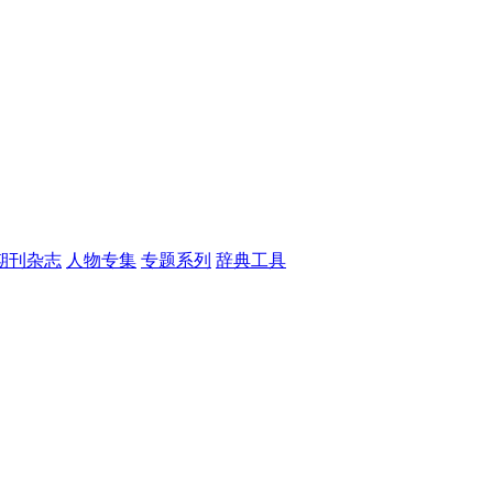
期刊杂志
人物专集
专题系列
辞典工具