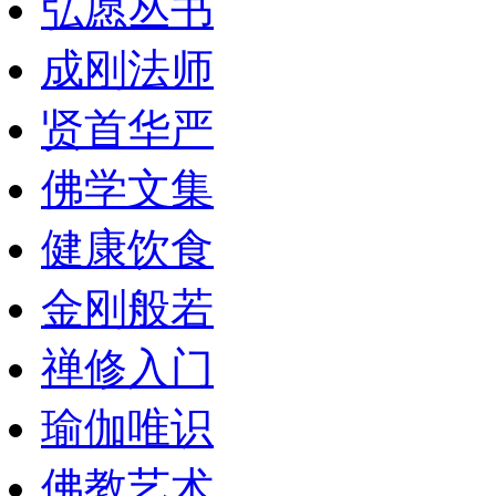
弘愿丛书
成刚法师
贤首华严
佛学文集
健康饮食
金刚般若
禅修入门
瑜伽唯识
佛教艺术