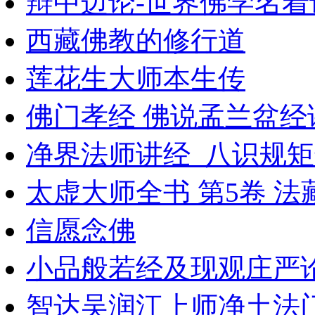
辩中边论-世界佛学名着
西藏佛教的修行道
莲花生大师本生传
佛门孝经 佛说孟兰盆经
净界法师讲经_八识规
太虚大师全书 第5卷 法
信愿念佛
小品般若经及现观庄严论
智达吴润江上师净土法