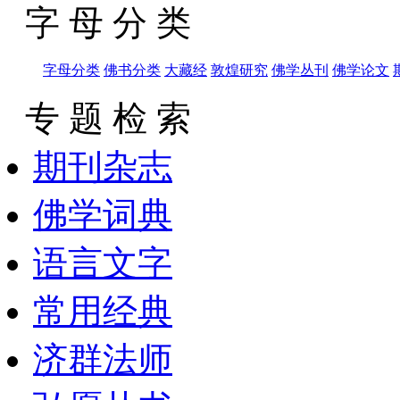
字 母 分 类
字母分类
佛书分类
大藏经
敦煌研究
佛学丛刊
佛学论文
专 题 检 索
期刊杂志
佛学词典
语言文字
常用经典
济群法师