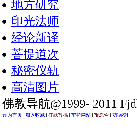
地方研究
印光法师
经论新译
菩提道次
秘密仪轨
高清图片
佛教导航@1999- 2011 Fjd
设为首页
|
加入收藏
|
在线投稿
|
护持网站
|
报恩斋
|
功德榜
|