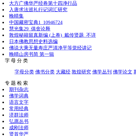
大方广佛华严经卷第十四净行品
入唐求法巡礼行记词汇研究
晚晴集
中国藏密宝典1_10946724
慧光集29_俱舍论释
敦煌秘籍留真新编 (上卷)_戴传贤题_不详
日本佛教思想史料选编
佛说大乘无量寿庄严清净平等觉经讲记
晚晴山房书简 第一辑
字 母 分 类
字母分类
佛书分类
大藏经
敦煌研究
佛学丛刊
佛学论文
专 题 检 索
期刊杂志
佛学词典
语言文字
常用经典
济群法师
弘愿丛书
成刚法师
贤首华严