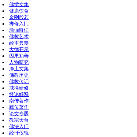
佛学文集
健康饮食
金刚般若
禅修入门
瑜伽唯识
佛教艺术
经本典籍
大德开示
因果劝善
人物研究
净土文集
佛教历史
佛教传记
戒律研修
经论解释
南传著作
藏传著作
论文专题
教宗天台
佛法入门
经忏仪轨