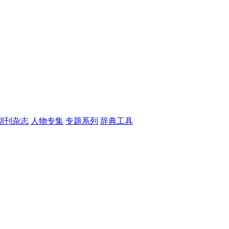
期刊杂志
人物专集
专题系列
辞典工具