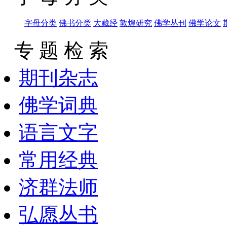
字母分类
佛书分类
大藏经
敦煌研究
佛学丛刊
佛学论文
专 题 检 索
期刊杂志
佛学词典
语言文字
常用经典
济群法师
弘愿丛书