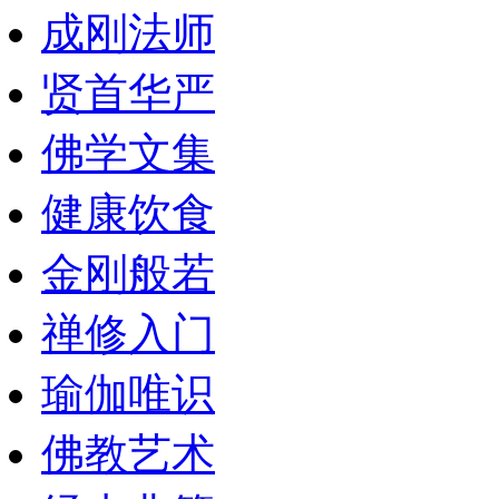
成刚法师
贤首华严
佛学文集
健康饮食
金刚般若
禅修入门
瑜伽唯识
佛教艺术