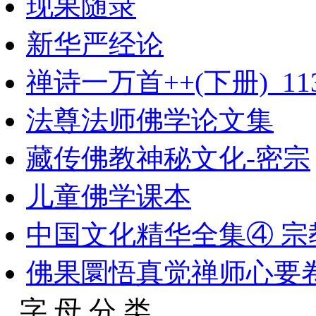
现果随录
新华严经论
禅诗一万首++(下册)_113
法尊法师佛学论文集
藏传佛教神秘文化-密宗
儿童佛学课本
中国文化精华全集④ 宗教
佛果圜悟真觉禅师心要
字 母 分 类