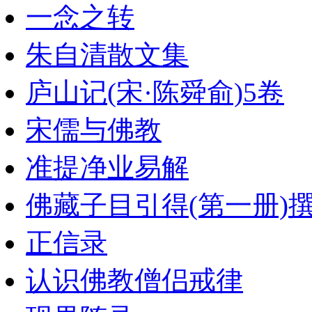
一念之转
朱自清散文集
庐山记(宋·陈舜俞)5卷
宋儒与佛教
准提净业易解
佛藏子目引得(第一册)
正信录
认识佛教僧侣戒律