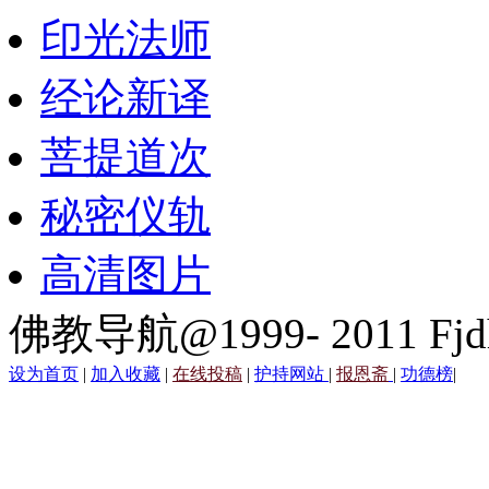
印光法师
经论新译
菩提道次
秘密仪轨
高清图片
佛教导航@1999- 2011 Fjd
设为首页
|
加入收藏
|
在线投稿
|
护持网站
|
报恩斋
|
功德榜
|