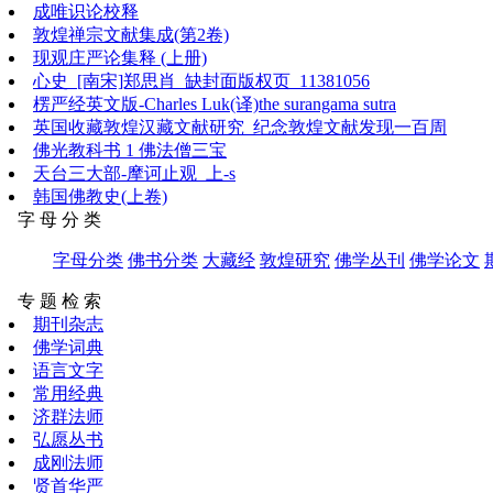
成唯识论校释
敦煌禅宗文献集成(第2卷)
现观庄严论集释 (上册)
心史_[南宋]郑思肖_缺封面版权页_11381056
楞严经英文版-Charles Luk(译)the surangama sutra
英国收藏敦煌汉藏文献研究_纪念敦煌文献发现一百周
佛光教科书 1 佛法僧三宝
天台三大部-摩诃止观_上-s
韩国佛教史(上卷)
字 母 分 类
字母分类
佛书分类
大藏经
敦煌研究
佛学丛刊
佛学论文
专 题 检 索
期刊杂志
佛学词典
语言文字
常用经典
济群法师
弘愿丛书
成刚法师
贤首华严