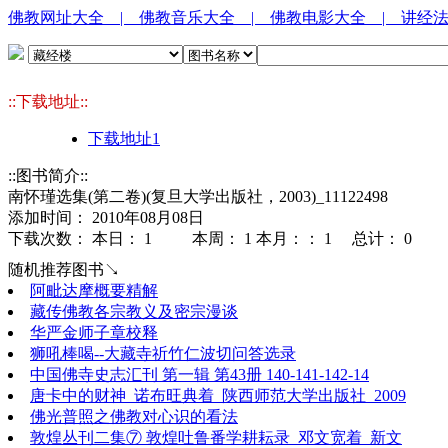
佛教网址大全
| 佛教音乐大全
| 佛教电影大全
| 讲经
::下载地址::
下载地址1
::图书简介::
南怀瑾选集(第二卷)(复旦大学出版社，2003)_11122498
添加时间： 2010年08月08日
下载次数： 本日：
1 本周：
1 本月：：
1 总计：
0
随机推荐图书↘
阿毗达摩概要精解
藏传佛教各宗教义及密宗漫谈
华严金师子章校释
狮吼棒喝--大藏寺祈竹仁波切问答选录
中国佛寺史志汇刊 第一辑 第43册 140-141-142-14
唐卡中的财神_诺布旺典着_陕西师范大学出版社_2009
佛光普照之佛教对心识的看法
敦煌丛刊二集⑦ 敦煌吐鲁番学耕耘录_邓文宽着_新文