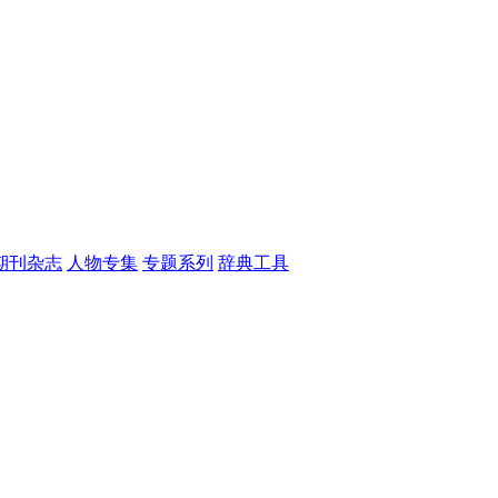
期刊杂志
人物专集
专题系列
辞典工具