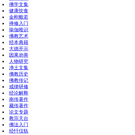
佛学文集
健康饮食
金刚般若
禅修入门
瑜伽唯识
佛教艺术
经本典籍
大德开示
因果劝善
人物研究
净土文集
佛教历史
佛教传记
戒律研修
经论解释
南传著作
藏传著作
论文专题
教宗天台
佛法入门
经忏仪轨