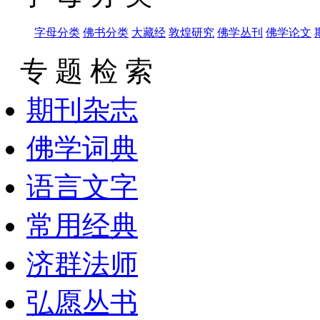
字母分类
佛书分类
大藏经
敦煌研究
佛学丛刊
佛学论文
专 题 检 索
期刊杂志
佛学词典
语言文字
常用经典
济群法师
弘愿丛书