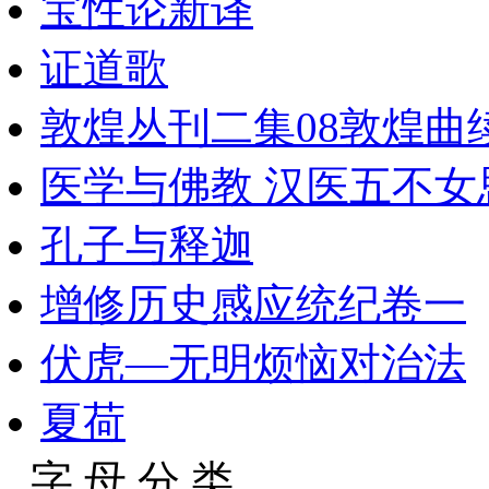
宝性论新译
证道歌
敦煌丛刊二集08敦煌曲续
医学与佛教 汉医五不女
孔子与释迦
增修历史感应统纪卷一
伏虎—无明烦恼对治法
夏荷
字 母 分 类