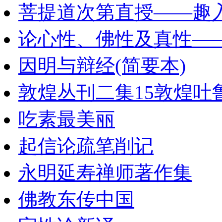
菩提道次第直授——趣
论心性、佛性及真性—
因明与辩经(简要本)
敦煌丛刊二集15敦煌吐
吃素最美丽
起信论疏笔削记
永明延寿禅师著作集
佛教东传中国