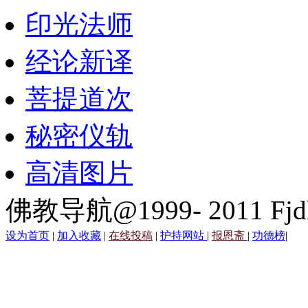
印光法师
经论新译
菩提道次
秘密仪轨
高清图片
佛教导航@1999- 2011 Fjd
设为首页
|
加入收藏
|
在线投稿
|
护持网站
|
报恩斋
|
功德榜
|