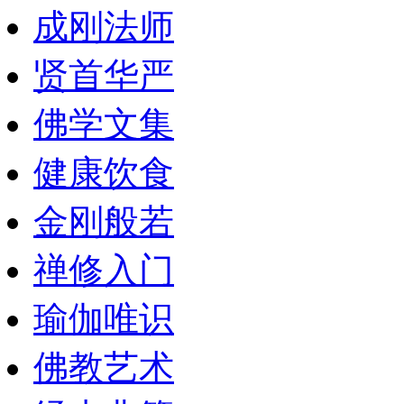
成刚法师
贤首华严
佛学文集
健康饮食
金刚般若
禅修入门
瑜伽唯识
佛教艺术