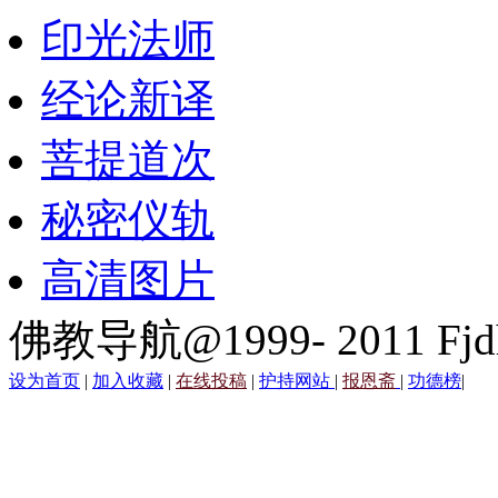
印光法师
经论新译
菩提道次
秘密仪轨
高清图片
佛教导航@1999- 2011 Fjd
设为首页
|
加入收藏
|
在线投稿
|
护持网站
|
报恩斋
|
功德榜
|