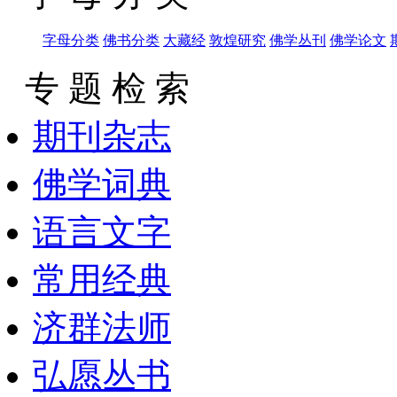
字母分类
佛书分类
大藏经
敦煌研究
佛学丛刊
佛学论文
专 题 检 索
期刊杂志
佛学词典
语言文字
常用经典
济群法师
弘愿丛书