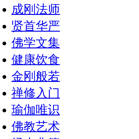
成刚法师
贤首华严
佛学文集
健康饮食
金刚般若
禅修入门
瑜伽唯识
佛教艺术