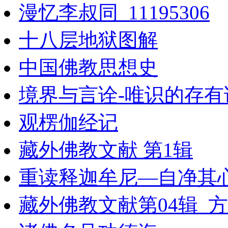
漫忆李叔同_11195306
十八层地狱图解
中国佛教思想史
境界与言诠-唯识的存
观楞伽经记
藏外佛教文献 第1辑
重读释迦牟尼—自净其
藏外佛教文献第04辑_方