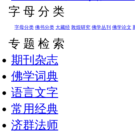
字 母 分 类
字母分类
佛书分类
大藏经
敦煌研究
佛学丛刊
佛学论文
专 题 检 索
期刊杂志
佛学词典
语言文字
常用经典
济群法师