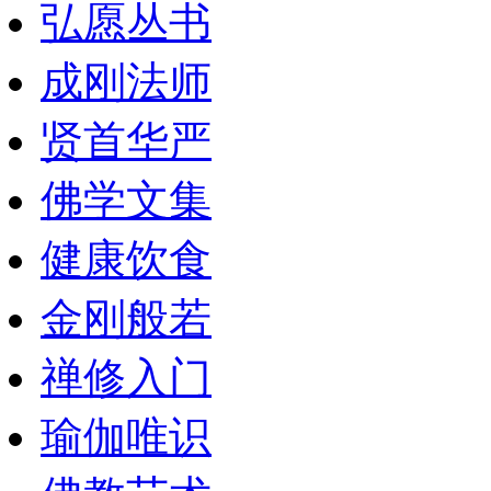
弘愿丛书
成刚法师
贤首华严
佛学文集
健康饮食
金刚般若
禅修入门
瑜伽唯识