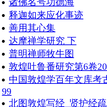
诸佛名号功德海
释迦如来应化事迹
善用其心集
达摩禅学研究 下
普明禅师牧牛图
敦煌吐鲁番研究第6卷200
中国敦煌学百年文库考
99
北图敦煌写经_贤护经疏