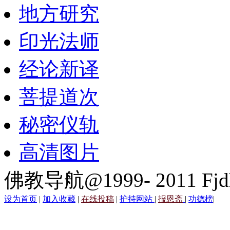
地方研究
印光法师
经论新译
菩提道次
秘密仪轨
高清图片
佛教导航@1999- 2011 Fjd
设为首页
|
加入收藏
|
在线投稿
|
护持网站
|
报恩斋
|
功德榜
|