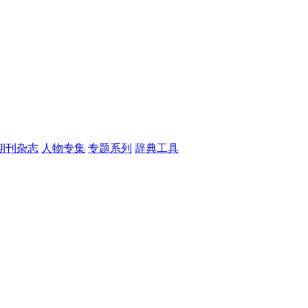
期刊杂志
人物专集
专题系列
辞典工具