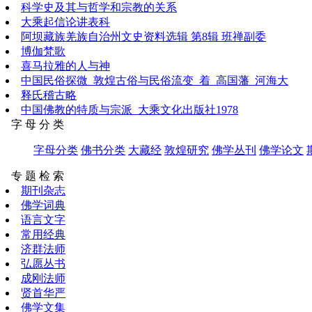
科学史及其与哲学和宗教的关系
大乘起信论讲表科
阿坝藏族羌族自治州文史资料选辑 第8辑 班禅副委
博伽梵歌
喜马拉雅的人与神
中国民俗探微_敦煌古俗与民俗流变_着_高国藩_河海大
释氏稽古略
中国佛教的特质与宗派_大乘文化出版社1978
字 母 分 类
字母分类
佛书分类
大藏经
敦煌研究
佛学丛刊
佛学论文
专 题 检 索
期刊杂志
佛学词典
语言文字
常用经典
济群法师
弘愿丛书
成刚法师
贤首华严
佛学文集