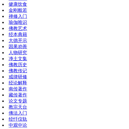
健康饮食
金刚般若
禅修入门
瑜伽唯识
佛教艺术
经本典籍
大德开示
因果劝善
人物研究
净土文集
佛教历史
佛教传记
戒律研修
经论解释
南传著作
藏传著作
论文专题
教宗天台
佛法入门
经忏仪轨
中观中论