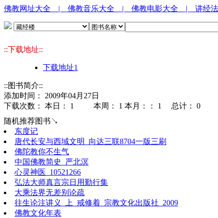
佛教网址大全
| 佛教音乐大全
| 佛教电影大全
| 讲经
::下载地址::
下载地址1
::图书简介::
添加时间： 2009年04月27日
下载次数： 本日：
1 本周：
1 本月：：
1 总计：
0
随机推荐图书↘
东度记
唐代长安与西域文明_向达三联8704一版三刷
佛陀教你不生气
中国佛教简史_严北溟
心灵神医_10521266
弘法大师真言宗日用勤行集
大乘法界无差别论疏
往生论注讲义_上_戒修着_宗教文化出版社_2009
佛教文化年表