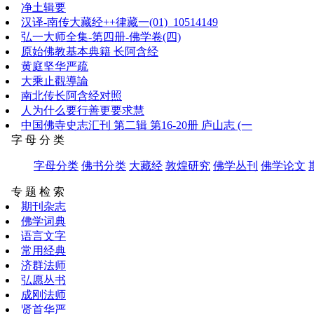
净土辑要
汉译-南传大藏经++律藏一(01)_10514149
弘一大师全集-第四册-佛学卷(四)
原始佛教基本典籍 长阿含经
黄庭坚华严疏
大乘止觀導論
南北传长阿含经对照
人为什么要行善更要求慧
中国佛寺史志汇刊 第二辑 第16-20册 庐山志 (一
字 母 分 类
字母分类
佛书分类
大藏经
敦煌研究
佛学丛刊
佛学论文
专 题 检 索
期刊杂志
佛学词典
语言文字
常用经典
济群法师
弘愿丛书
成刚法师
贤首华严