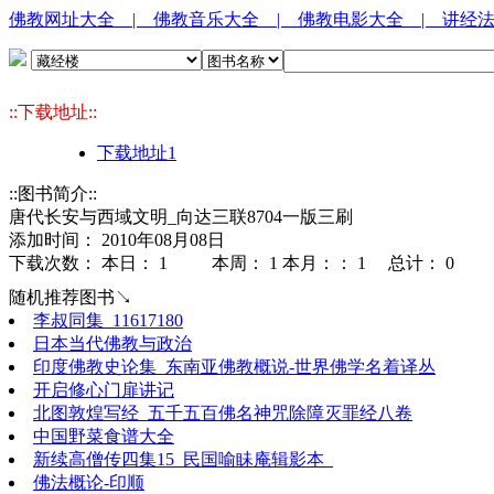
佛教网址大全
| 佛教音乐大全
| 佛教电影大全
| 讲经
::下载地址::
下载地址1
::图书简介::
唐代长安与西域文明_向达三联8704一版三刷
添加时间： 2010年08月08日
下载次数： 本日：
1 本周：
1 本月：：
1 总计：
0
随机推荐图书↘
李叔同集_11617180
日本当代佛教与政治
印度佛教史论集_东南亚佛教概说-世界佛学名着译丛
开启修心门扉讲记
北图敦煌写经_五千五百佛名神咒除障灭罪经八卷
中国野菜食谱大全
新续高僧传四集15_民国喻眛庵辑影本_
佛法概论-印顺