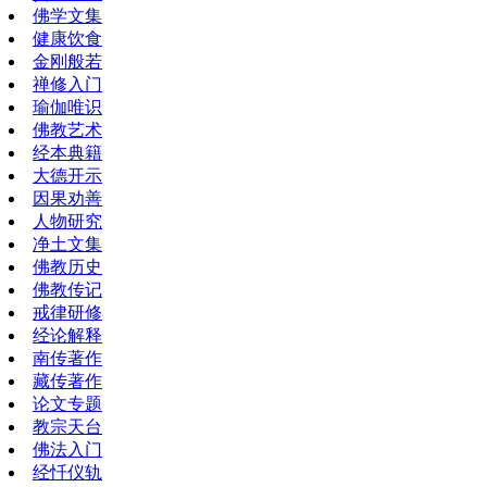
佛学文集
健康饮食
金刚般若
禅修入门
瑜伽唯识
佛教艺术
经本典籍
大德开示
因果劝善
人物研究
净土文集
佛教历史
佛教传记
戒律研修
经论解释
南传著作
藏传著作
论文专题
教宗天台
佛法入门
经忏仪轨