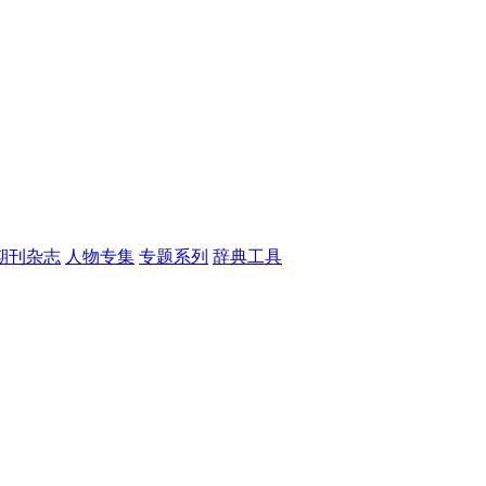
期刊杂志
人物专集
专题系列
辞典工具