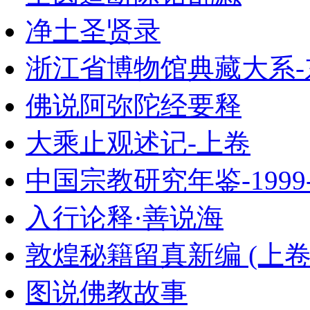
净土圣贤录
浙江省博物馆典藏大系-
佛说阿弥陀经要释
大乘止观述记-上卷
中国宗教研究年鉴-1999-
入行论释·善说海
敦煌秘籍留真新编 (上卷
图说佛教故事