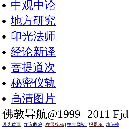
中观中论
地方研究
印光法师
经论新译
菩提道次
秘密仪轨
高清图片
佛教导航@1999- 2011 Fjd
设为首页
|
加入收藏
|
在线投稿
|
护持网站
|
报恩斋
|
功德榜
|