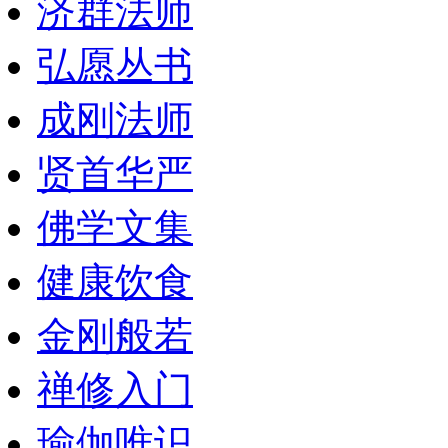
济群法师
弘愿丛书
成刚法师
贤首华严
佛学文集
健康饮食
金刚般若
禅修入门
瑜伽唯识