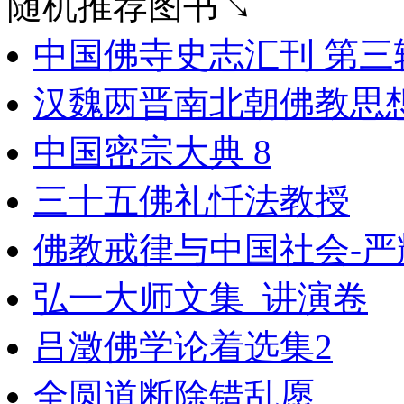
随机推荐图书↘
中国佛寺史志汇刊 第三辑 
汉魏两晋南北朝佛教思想
中国密宗大典 8
三十五佛礼忏法教授
佛教戒律与中国社会-严
弘一大师文集_讲演卷
吕澂佛学论着选集2
全圆道断除错乱愿