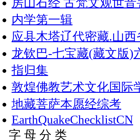
房山石经 古梵文观世音菩
内学第一辑
应县木塔辽代密藏.山西省
龙钦巴-七宝藏(藏文版)
指归集
敦煌佛教艺术文化国际
地藏菩萨本愿经综考
EarthQuakeChecklistCN
字 母 分 类