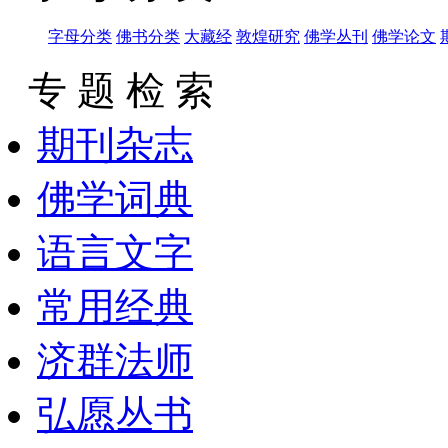
字母分类
佛书分类
大藏经
敦煌研究
佛学丛刊
佛学论文
专 题 检 索
期刊杂志
佛学词典
语言文字
常用经典
济群法师
弘愿丛书