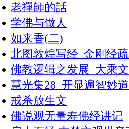
老禪師的話
学佛与做人
如来香(二)
北图敦煌写经_金刚经疏
佛教逻辑之发展_大乘文化
慧光集28_开显遍智妙道
戒杀放生文
佛说观无量寿佛经讲记