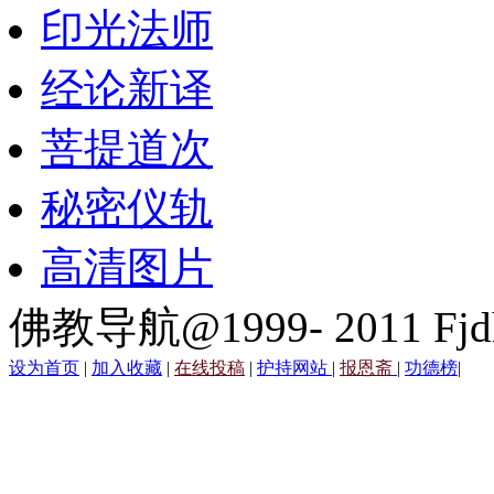
印光法师
经论新译
菩提道次
秘密仪轨
高清图片
佛教导航@1999- 2011 Fjd
设为首页
|
加入收藏
|
在线投稿
|
护持网站
|
报恩斋
|
功德榜
|