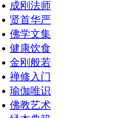
成刚法师
贤首华严
佛学文集
健康饮食
金刚般若
禅修入门
瑜伽唯识
佛教艺术