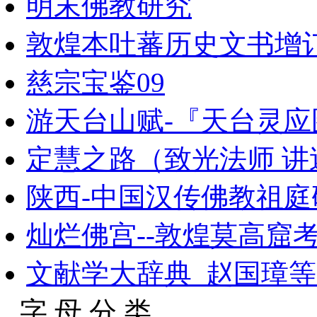
明末佛教研究
敦煌本吐蕃历史文书增订
慈宗宝鉴09
游天台山赋-『天台灵
定慧之路（致光法师 讲
陕西-中国汉传佛教祖庭研究
灿烂佛宫--敦煌莫高窟
文献学大辞典_赵国璋等_
字 母 分 类