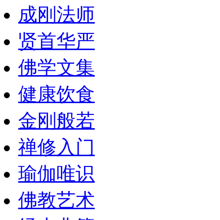
成刚法师
贤首华严
佛学文集
健康饮食
金刚般若
禅修入门
瑜伽唯识
佛教艺术