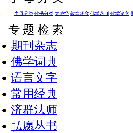
字母分类
佛书分类
大藏经
敦煌研究
佛学丛刊
佛学论文
专 题 检 索
期刊杂志
佛学词典
语言文字
常用经典
济群法师
弘愿丛书