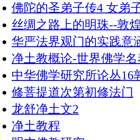
佛陀的圣弟子传4 女弟
丝绸之路上的明珠--敦
华严法界观门的实践意
净土教概论-世界佛学名
中华佛学研究所论丛16敦
修菩提道次第初修法门
龙舒净土文2
净土教程