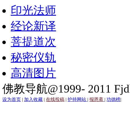
印光法师
经论新译
菩提道次
秘密仪轨
高清图片
佛教导航@1999- 2011 Fjd
设为首页
|
加入收藏
|
在线投稿
|
护持网站
|
报恩斋
|
功德榜
|