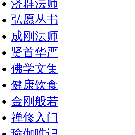
济群法师
弘愿丛书
成刚法师
贤首华严
佛学文集
健康饮食
金刚般若
禅修入门
瑜伽唯识