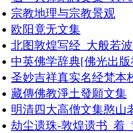
宗教地理与宗教景观
欧阳竟无文集
北图敦煌写经_大般若波罗蜜
中英佛学辞典[佛光出版社1
圣妙吉祥真实名经梵本
藏傳佛教淨土發願文集
明清四大高僧文集憨山老
劫尘遗珠-敦煌遗书_着_