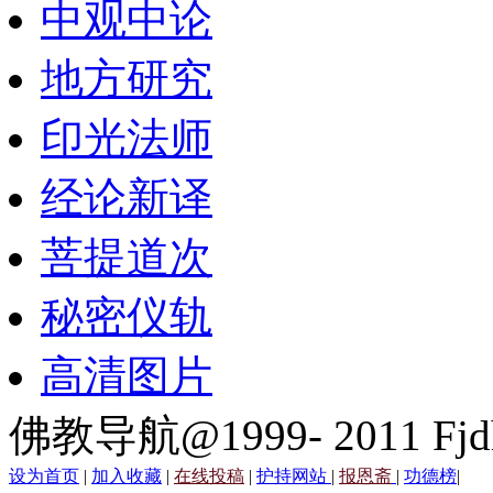
中观中论
地方研究
印光法师
经论新译
菩提道次
秘密仪轨
高清图片
佛教导航@1999- 2011 Fjd
设为首页
|
加入收藏
|
在线投稿
|
护持网站
|
报恩斋
|
功德榜
|