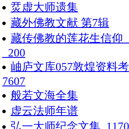
烎虚大师遗集
藏外佛教文献 第7辑
藏传佛教的莲花生信仰_
_200
岫庐文库057敦煌资料
7607
般若文海全集
虚云法师年谱
弘一大师纪念文集_11703