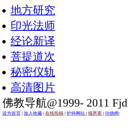
地方研究
印光法师
经论新译
菩提道次
秘密仪轨
高清图片
佛教导航@1999- 2011 Fjd
设为首页
|
加入收藏
|
在线投稿
|
护持网站
|
报恩斋
|
功德榜
|