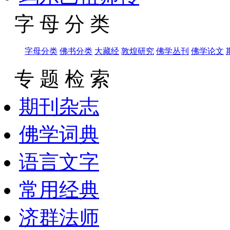
字 母 分 类
字母分类
佛书分类
大藏经
敦煌研究
佛学丛刊
佛学论文
专 题 检 索
期刊杂志
佛学词典
语言文字
常用经典
济群法师