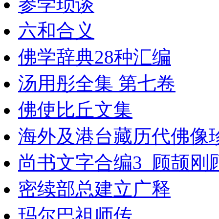
参学琐谈
六和合义
佛学辞典28种汇编
汤用彤全集 第七卷
佛使比丘文集
海外及港台藏历代佛像
尚书文字合编3_顾颉刚
密续部总建立广释
玛尔巴祖师传