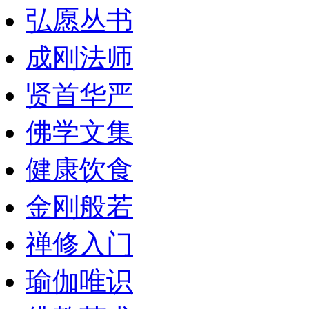
弘愿丛书
成刚法师
贤首华严
佛学文集
健康饮食
金刚般若
禅修入门
瑜伽唯识