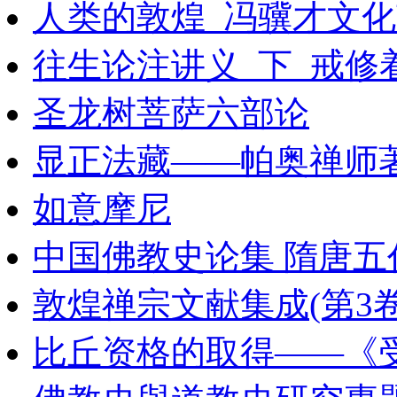
人类的敦煌_冯骥才文化
往生论注讲义_下_戒修着
圣龙树菩萨六部论
显正法藏——帕奥禅师
如意摩尼
中国佛教史论集 隋唐五代
敦煌禅宗文献集成(第3卷
比丘资格的取得——《