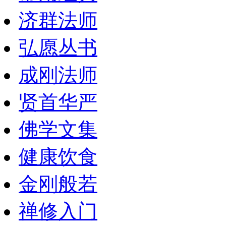
济群法师
弘愿丛书
成刚法师
贤首华严
佛学文集
健康饮食
金刚般若
禅修入门