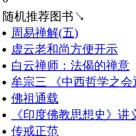
随机推荐图书↘
周易禅解(五)
虚云老和尚方便开示
白云禅师：法偈的禅意
牟宗三 《中西哲学之会
佛祖通载
《印度佛教思想史》讲
传戒正范