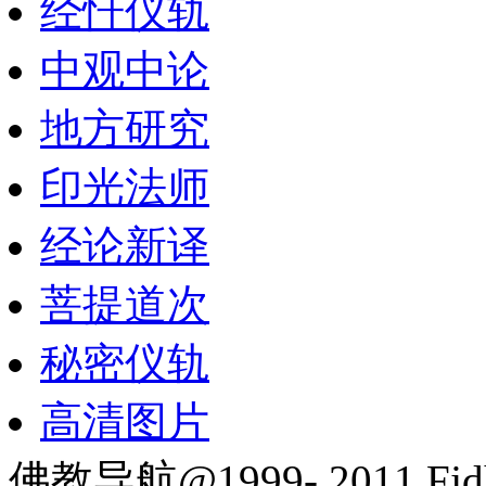
经忏仪轨
中观中论
地方研究
印光法师
经论新译
菩提道次
秘密仪轨
高清图片
佛教导航@1999- 2011 Fjd