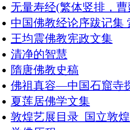
无量寿经(繁体竖排，曹
中国佛教经论序跋记集 
王均震佛教宪政文集
清净的智慧
隋唐佛教史稿
佛祖真容—中国石窟寺
夏莲居佛学文集
敦煌艺展目录_国立敦煌