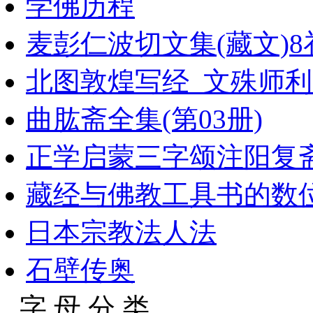
学佛历程
麦彭仁波切文集(藏文)8
北图敦煌写经_文殊师
曲肱斋全集(第03册)
正学启蒙三字颂注阳复
藏经与佛教工具书的数
日本宗教法人法
石壁传奥
字 母 分 类