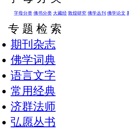
字母分类
佛书分类
大藏经
敦煌研究
佛学丛刊
佛学论文
专 题 检 索
期刊杂志
佛学词典
语言文字
常用经典
济群法师
弘愿丛书