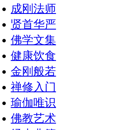
成刚法师
贤首华严
佛学文集
健康饮食
金刚般若
禅修入门
瑜伽唯识
佛教艺术