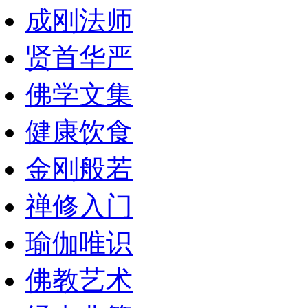
成刚法师
贤首华严
佛学文集
健康饮食
金刚般若
禅修入门
瑜伽唯识
佛教艺术