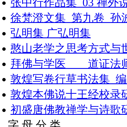
张中行作品集_03 禅外
徐梵澄文集_第九卷_孙波
弘明集 广弘明集
憨山老学之思考方式与
拜佛与学医 道证法
敦煌写卷行草书法集_编
敦煌本佛说十王经校录
初盛唐佛教禅学与诗歌
字 母 分 类