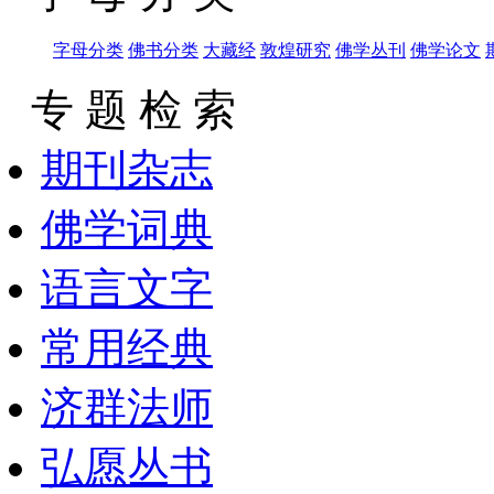
字母分类
佛书分类
大藏经
敦煌研究
佛学丛刊
佛学论文
专 题 检 索
期刊杂志
佛学词典
语言文字
常用经典
济群法师
弘愿丛书