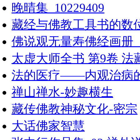
晚晴集_10229409
藏经与佛教工具书的数
佛说观无量寿佛经画册_10
太虚大师全书 第9卷 法
法的医疗——内观治病
禅山禅水-妙趣横生
藏传佛教神秘文化-密宗
大话佛家智慧