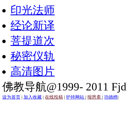
印光法师
经论新译
菩提道次
秘密仪轨
高清图片
佛教导航@1999- 2011 Fjd
设为首页
|
加入收藏
|
在线投稿
|
护持网站
|
报恩斋
|
功德榜
|