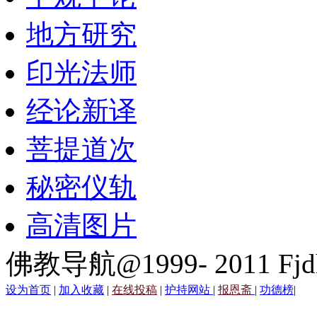
地方研究
印光法师
经论新译
菩提道次
秘密仪轨
高清图片
佛教导航@1999- 2011 Fjd
设为首页
|
加入收藏
|
在线投稿
|
护持网站
|
报恩斋
|
功德榜
|