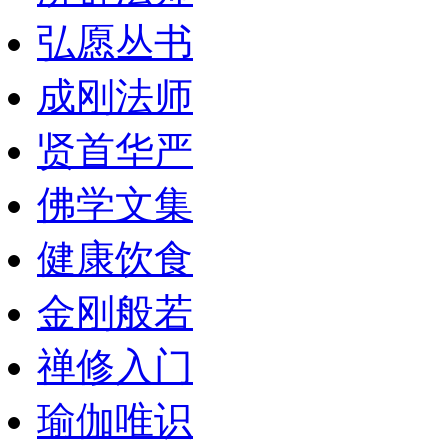
弘愿丛书
成刚法师
贤首华严
佛学文集
健康饮食
金刚般若
禅修入门
瑜伽唯识