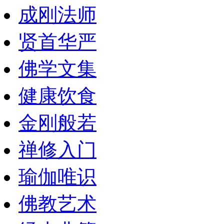
成刚法师
贤首华严
佛学文集
健康饮食
金刚般若
禅修入门
瑜伽唯识
佛教艺术