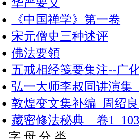
华严要义
《中国禅学》第一卷
宋元僧史三种述评
佛法要領
五戒相经笺要集注--广
弘一大师李叔同讲演集_10
敦煌变文集补编_周绍良
藏密修法秘典__卷1_1030
字 母 分 类