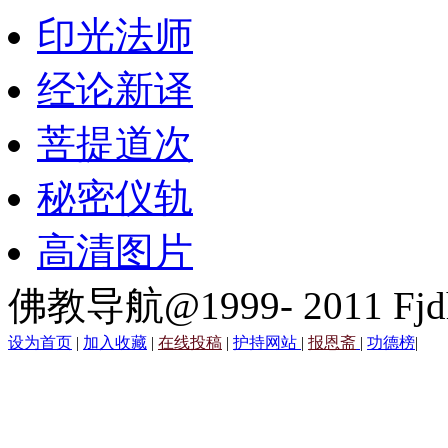
印光法师
经论新译
菩提道次
秘密仪轨
高清图片
佛教导航@1999- 2011 Fjd
设为首页
|
加入收藏
|
在线投稿
|
护持网站
|
报恩斋
|
功德榜
|