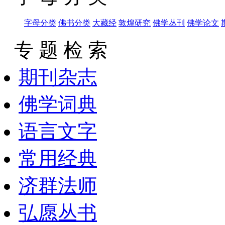
字母分类
佛书分类
大藏经
敦煌研究
佛学丛刊
佛学论文
专 题 检 索
期刊杂志
佛学词典
语言文字
常用经典
济群法师
弘愿丛书