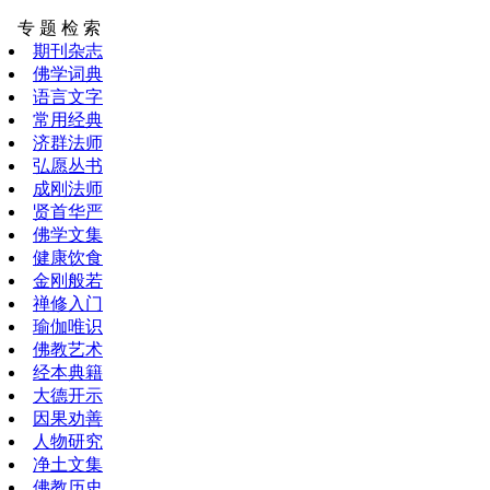
专 题 检 索
期刊杂志
佛学词典
语言文字
常用经典
济群法师
弘愿丛书
成刚法师
贤首华严
佛学文集
健康饮食
金刚般若
禅修入门
瑜伽唯识
佛教艺术
经本典籍
大德开示
因果劝善
人物研究
净土文集
佛教历史