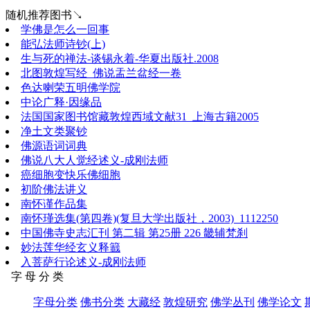
随机推荐图书↘
学佛是怎么一回事
能弘法师诗钞(上)
生与死的禅法-谈锡永着-华夏出版社.2008
北图敦煌写经_佛说盂兰盆经一卷
色达喇荣五明佛学院
中论广释·因缘品
法国国家图书馆藏敦煌西域文献31_上海古籍2005
净土文类聚钞
佛源语词词典
佛说八大人觉经述义-成刚法师
癌细胞变快乐佛细胞
初阶佛法讲义
南怀谨作品集
南怀瑾选集(第四卷)(复旦大学出版社，2003)_1112250
中国佛寺史志汇刊 第二辑 第25册 226 畿辅梵刹
妙法莲华经玄义释籖
入菩萨行论述义-成刚法师
字 母 分 类
字母分类
佛书分类
大藏经
敦煌研究
佛学丛刊
佛学论文