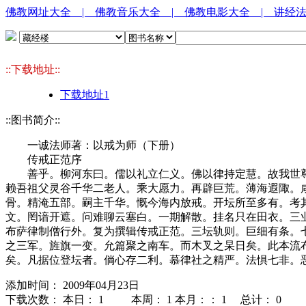
佛教网址大全
| 佛教音乐大全
| 佛教电影大全
| 讲经
::下载地址::
下载地址1
::图书简介::
一诚法师著：以戒为师（下册）
传戒正范序
善乎。柳河东曰。儒以礼立仁义。佛以律持定慧。故我世尊
赖吾祖父灵谷千华二老人。乘大愿力。再辟巨荒。薄海遐陬。
骨。精淹五部。嗣主千华。慨今海内放戒。开坛所至多有。考
文。罔谙开遮。问难聊云塞白。一期解散。挂名只在田衣。三
布萨律制僧行外。复为撰辑传戒正范。三坛轨则。巨细有条。
之三军。旌旗一变。允篇聚之南车。而木叉之杲日矣。此本流
矣。凡据位登坛者。倘心存二利。慕律社之精严。法惧七非。
添加时间： 2009年04月23日
下载次数： 本日：
1 本周：
1 本月：：
1 总计：
0