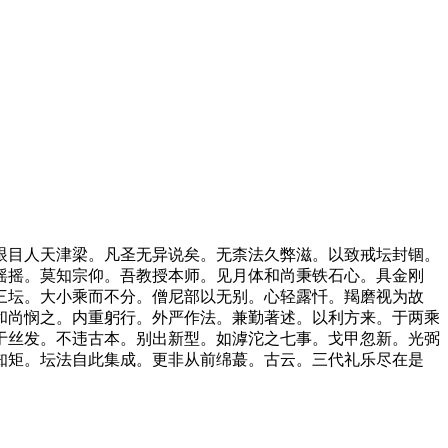
目人天津梁。凡圣无异说矣。无柰法久弊滋。以致戒坛封锢。
摇摇。莫知宗仰。吾教授本师。见月体和尚秉铁石心。具金刚
三坛。大小乘而不分。僧尼部以无别。心轻露忏。羯磨视为故
和尚悯之。内重躬行。外严作法。兼勤著述。以利方来。于两乘
于丝发。不违古本。别出新型。如滹沱之七事。戈甲忽新。光弼
知矩。坛法自此集成。更非从前绵蕞。古云。三代礼乐尽在是