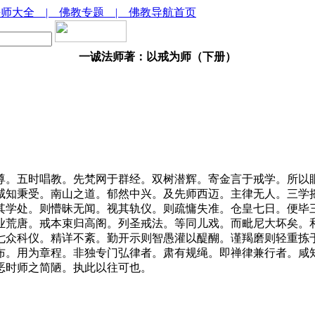
法师大全
| 佛教专题
| 佛教导航首页
一诚法师著：以戒为师（下册）
。五时唱教。先梵网于群经。双树潜辉。寄金言于戒学。所以眼
咸知秉受。南山之道。郁然中兴。及先师西迈。主律无人。三学
其学处。则懵昧无闻。视其轨仪。则疏慵失准。仓皇七日。便毕
业荒唐。戒本束归高阁。列圣戒法。等同儿戏。而毗尼大坏矣。
七众科仪。精详不紊。勤开示则智愚灌以醍醐。谨羯磨则轻重拣
布。用为章程。非独专门弘律者。肃有规绳。即禅律兼行者。咸
恶时师之简陋。执此以往可也。