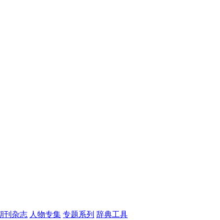
期刊杂志
人物专集
专题系列
辞典工具