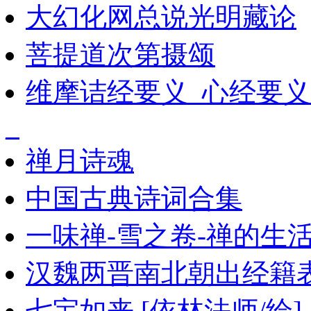
大幻化网总说光明藏论
菩提道次第摄颂
维摩诘经要义_心经要义
_
禅月诗魂
中国古典诗词合集
一味禅-雪之卷-禅的生
汉魏两晋南北朝出经籍
七宝如来 [依林法师/绘]