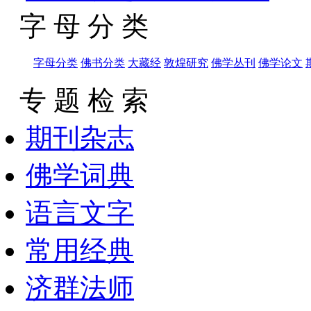
字 母 分 类
字母分类
佛书分类
大藏经
敦煌研究
佛学丛刊
佛学论文
专 题 检 索
期刊杂志
佛学词典
语言文字
常用经典
济群法师