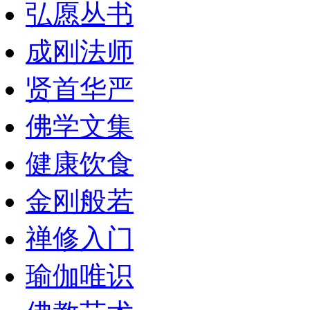
弘愿丛书
成刚法师
贤首华严
佛学文集
健康饮食
金刚般若
禅修入门
瑜伽唯识