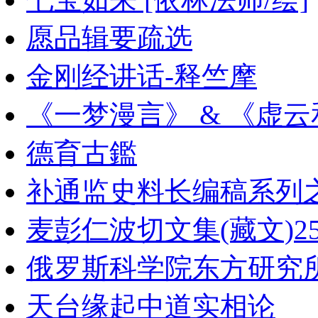
愿品辑要疏选
金刚经讲话-释竺摩
《一梦漫言》 & 《虚
德育古鑑
补通监史料长编稿系列
麦彭仁波切文集(藏文)2
俄罗斯科学院东方研究
天台缘起中道实相论