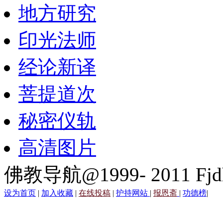
地方研究
印光法师
经论新译
菩提道次
秘密仪轨
高清图片
佛教导航@1999- 2011 Fjd
设为首页
|
加入收藏
|
在线投稿
|
护持网站
|
报恩斋
|
功德榜
|