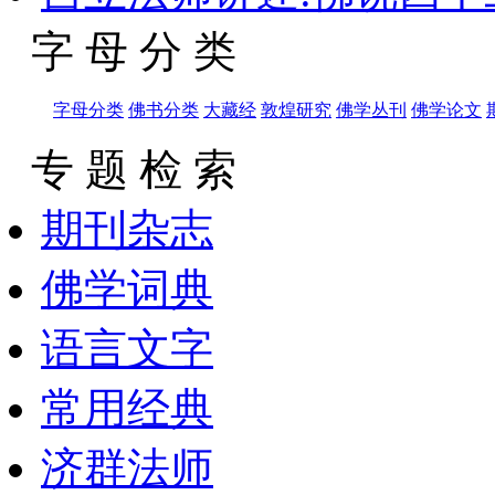
字 母 分 类
字母分类
佛书分类
大藏经
敦煌研究
佛学丛刊
佛学论文
专 题 检 索
期刊杂志
佛学词典
语言文字
常用经典
济群法师