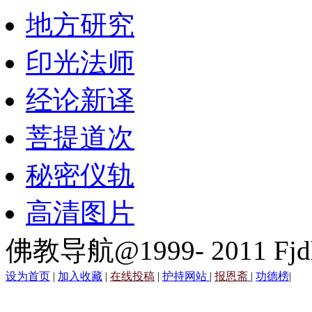
地方研究
印光法师
经论新译
菩提道次
秘密仪轨
高清图片
佛教导航@1999- 2011 Fjd
设为首页
|
加入收藏
|
在线投稿
|
护持网站
|
报恩斋
|
功德榜
|