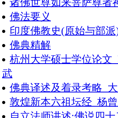
诸佛世尊如来菩萨尊者神
佛法要义
印度佛教史(原始与部派
佛典精解
杭州大学硕士学位论文
武
佛典译述及着录考略_大
敦煌新本六祖坛经_杨曾
自立法师讲述:佛说四十