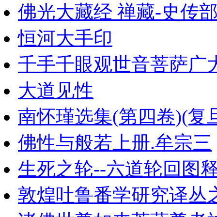
佛光大藏经 禅藏-史传
恒河大手印
千手千眼观世音菩萨广
大道见性
南怀瑾选集(第四卷)(复旦大
佛性与般若上册.牟宗三
生死之轮--六道轮回图
敦煌吐鲁番学研究译丛