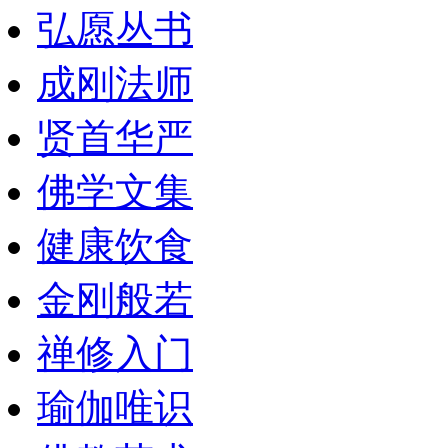
弘愿丛书
成刚法师
贤首华严
佛学文集
健康饮食
金刚般若
禅修入门
瑜伽唯识