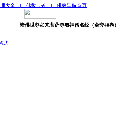
法师大全
| 佛教专题
| 佛教导航首页
诸佛世尊如来菩萨尊者神僧名经（全套40卷）
格式