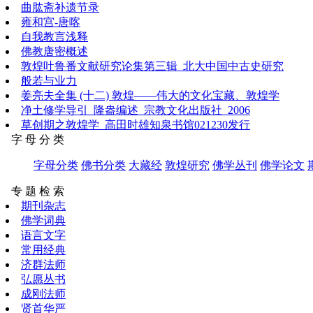
曲肱斋补遗节录
雍和宫-唐喀
自我教言浅释
佛教唐密概述
敦煌吐鲁番文献研究论集第三辑_北大中国中古史研究
般若与业力
姜亮夫全集 (十二) 敦煌——伟大的文化宝藏、敦煌学
净土修学导引_隆盎编述_宗教文化出版社_2006
草创期之敦煌学_高田时雄知泉书馆021230发行
字 母 分 类
字母分类
佛书分类
大藏经
敦煌研究
佛学丛刊
佛学论文
专 题 检 索
期刊杂志
佛学词典
语言文字
常用经典
济群法师
弘愿丛书
成刚法师
贤首华严