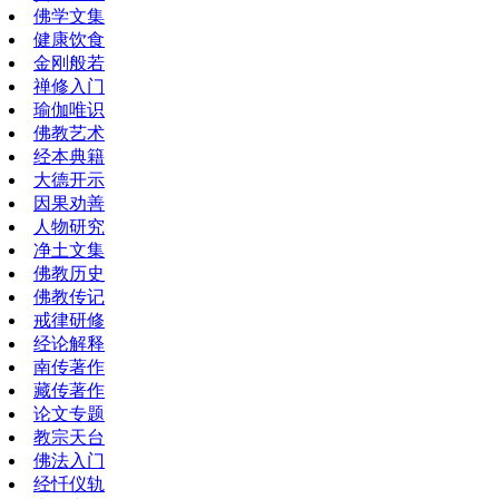
佛学文集
健康饮食
金刚般若
禅修入门
瑜伽唯识
佛教艺术
经本典籍
大德开示
因果劝善
人物研究
净土文集
佛教历史
佛教传记
戒律研修
经论解释
南传著作
藏传著作
论文专题
教宗天台
佛法入门
经忏仪轨