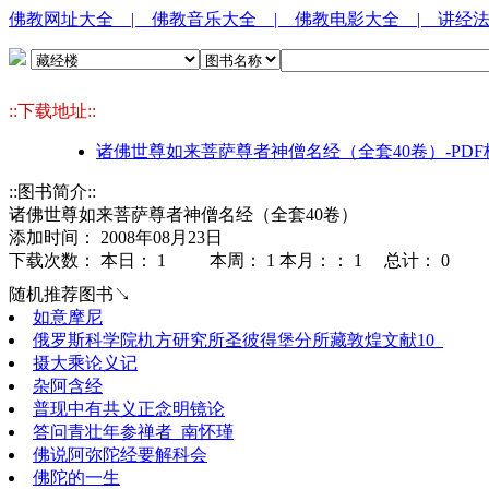
佛教网址大全
| 佛教音乐大全
| 佛教电影大全
| 讲经
::下载地址::
诸佛世尊如来菩萨尊者神僧名经（全套40卷）-PDF
::图书简介::
诸佛世尊如来菩萨尊者神僧名经（全套40卷）
添加时间： 2008年08月23日
下载次数： 本日：
1 本周：
1 本月：：
1 总计：
0
随机推荐图书↘
如意摩尼
俄罗斯科学院朹方研究所圣彼得堡分所藏敦煌文献10_
摄大乘论义记
杂阿含经
普现中有共义正念明镜论
答问青壮年参禅者_南怀瑾
佛说阿弥陀经要解科会
佛陀的一生