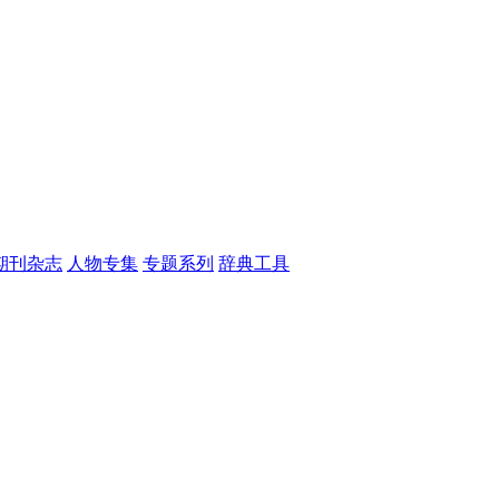
期刊杂志
人物专集
专题系列
辞典工具