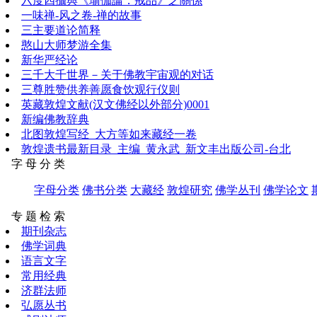
六度四攝與《瑜伽論．戒品》之關係
一味禅-风之卷-禅的故事
三主要道论简释
憨山大师梦游全集
新华严经论
三千大千世界－关于佛教宇宙观的对话
三尊胜赞供养善愿食饮观行仪则
英藏敦煌文献(汉文佛经以外部分)0001
新编佛教辞典
北图敦煌写经_大方等如来藏经一卷
敦煌遗书最新目录_主编_黄永武_新文丰出版公司-台北
字 母 分 类
字母分类
佛书分类
大藏经
敦煌研究
佛学丛刊
佛学论文
专 题 检 索
期刊杂志
佛学词典
语言文字
常用经典
济群法师
弘愿丛书