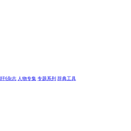
期刊杂志
人物专集
专题系列
辞典工具