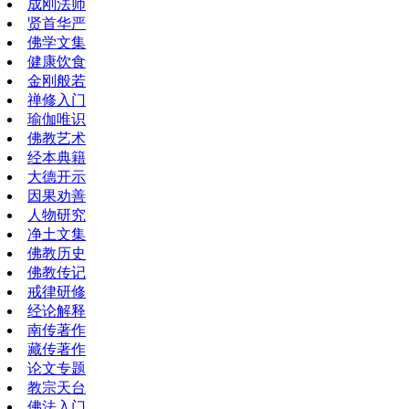
成刚法师
贤首华严
佛学文集
健康饮食
金刚般若
禅修入门
瑜伽唯识
佛教艺术
经本典籍
大德开示
因果劝善
人物研究
净土文集
佛教历史
佛教传记
戒律研修
经论解释
南传著作
藏传著作
论文专题
教宗天台
佛法入门