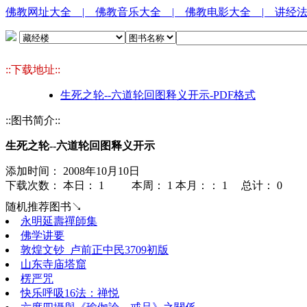
佛教网址大全
| 佛教音乐大全
| 佛教电影大全
| 讲经
::下载地址::
生死之轮--六道轮回图释义开示-PDF格式
::图书简介::
生死之轮--六道轮回图释义开示
添加时间： 2008年10月10日
下载次数： 本日：
1 本周：
1 本月：：
1 总计：
0
随机推荐图书↘
永明延壽禪師集
佛学讲要
敦煌文钞_卢前正中民3709初版
山东寺庙塔窟
楞严咒
快乐呼吸16法：禅悦