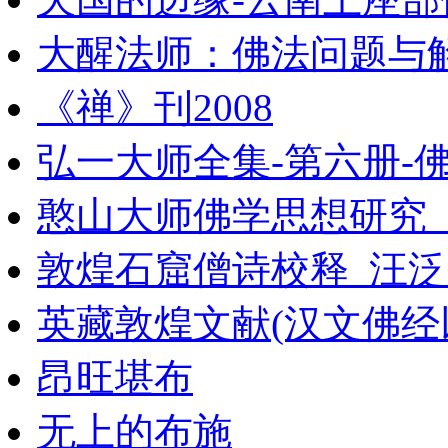
大醒法师：佛法问题与
《禅》刊2008
弘一大师全集-第六册-佛
憨山大师佛学思想研究_11
敦煌石窟僧诗校释_汪泛
英藏敦煌文献(汉文佛经以
昂旺堪布
无上的布施