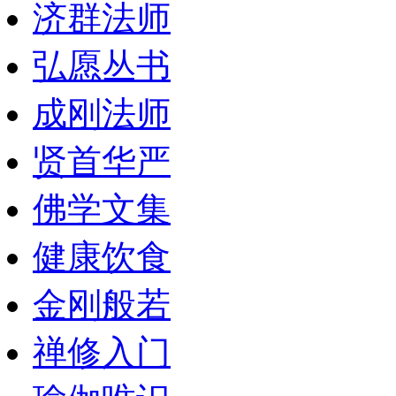
济群法师
弘愿丛书
成刚法师
贤首华严
佛学文集
健康饮食
金刚般若
禅修入门