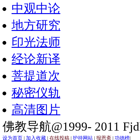
中观中论
地方研究
印光法师
经论新译
菩提道次
秘密仪轨
高清图片
佛教导航@1999- 2011 Fjd
设为首页
|
加入收藏
|
在线投稿
|
护持网站
|
报恩斋
|
功德榜
|