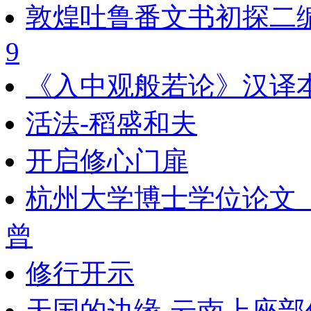
敦煌吐鲁番文书初探二
9
《入中观般若论》汉译
活法-稻盛和夫
开启修心门扉
杭州大学博士学位论文
曾
修行开示
天国的边缘-云南上座部