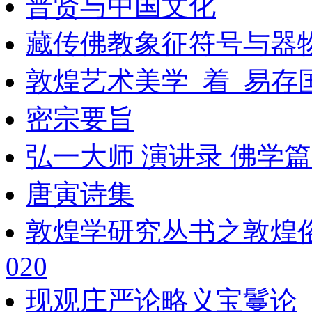
普贤与中国文化
藏传佛教象征符号与器
敦煌艺术美学_着_易存
密宗要旨
弘一大师 演讲录 佛学篇_1
唐寅诗集
敦煌学研究丛书之敦煌
020
现观庄严论略义宝鬘论