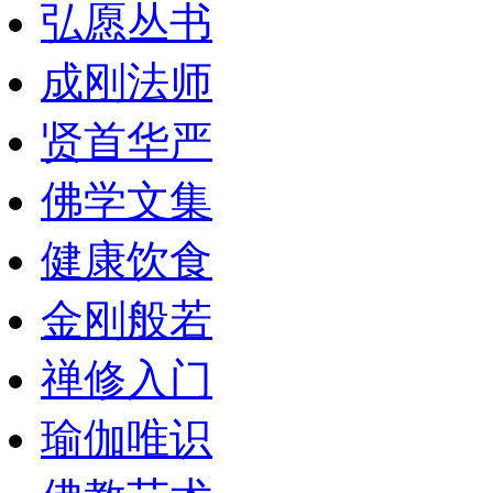
弘愿丛书
成刚法师
贤首华严
佛学文集
健康饮食
金刚般若
禅修入门
瑜伽唯识