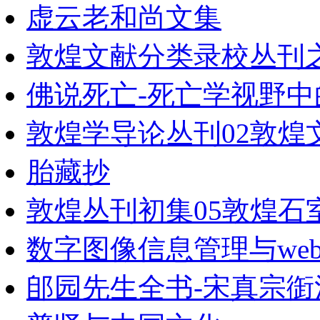
虚云老和尚文集
敦煌文献分类录校丛刊
佛说死亡-死亡学视野中的
敦煌学导论丛刊02敦煌
胎藏抄
敦煌丛刊初集05敦煌石
数字图像信息管理与web
郋园先生全书-宋真宗衘