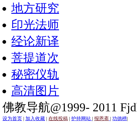
地方研究
印光法师
经论新译
菩提道次
秘密仪轨
高清图片
佛教导航@1999- 2011 Fjd
设为首页
|
加入收藏
|
在线投稿
|
护持网站
|
报恩斋
|
功德榜
|