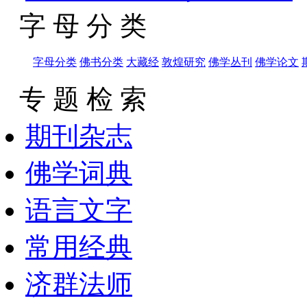
字 母 分 类
字母分类
佛书分类
大藏经
敦煌研究
佛学丛刊
佛学论文
专 题 检 索
期刊杂志
佛学词典
语言文字
常用经典
济群法师