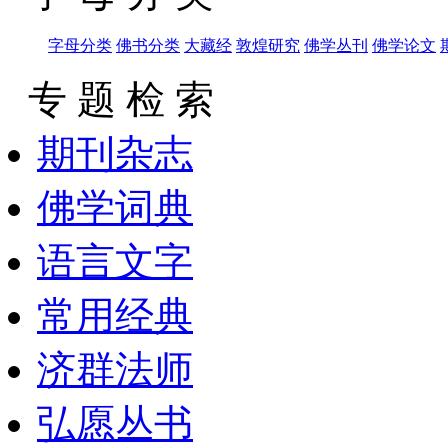
字母分类
佛书分类
大藏经
敦煌研究
佛学丛刊
佛学论文
专 题 检 索
期刊杂志
佛学词典
语言文字
常用经典
济群法师
弘愿丛书