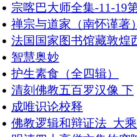
宗喀巴大师全集-11-19第
禅宗与道家（南怀谨著
法国国家图书馆藏敦煌西域
智慧奥妙
护生素食（全四辑）
清刻佛教五百罗汉像 下
成唯识论校释
佛教逻辑和辩证法_大乘文