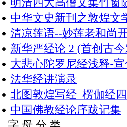
明清四大高僧文集竹窗
中华文史新刊之敦煌文学
清凉莲语--妙莲老和尚
新华严经论 2 (首创古今对
大悲心陀罗尼经浅释-宣
法华经讲演录
北图敦煌写经_楞伽经
中国佛教经论序跋记集
字 母 分 类