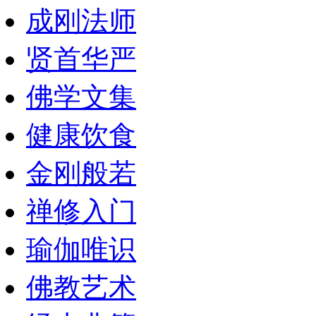
成刚法师
贤首华严
佛学文集
健康饮食
金刚般若
禅修入门
瑜伽唯识
佛教艺术