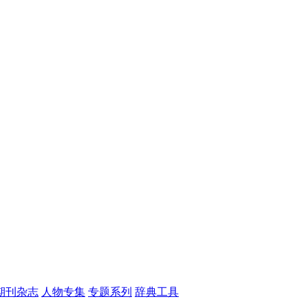
期刊杂志
人物专集
专题系列
辞典工具