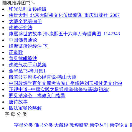
随机推荐图书↘
印光法师文钞续编
佛骨舍利_北京大陆桥文化传媒编译_重庆出版社_2007
大藏全咒第08册
佛教研究法
康熙盛世的故事 清-康熙五十六年万寿盛典图_1142343
中国佛典通论
维摩诘所说经注 下
证道歌
善见律毗婆沙
佛教气功手印总集
金华丛书-禅月集1
般若波罗蜜多心经直说-憨山大师
中国敦煌学百年文库考古卷1_樊錩诗刘玉权甘肃文化99
正观中道─中庸实践之贯通儒道佛修持基础(初稿)
照见清净心—禅修入门指导
唐诗故事
四法宝鬘论略解
字 母 分 类
字母分类
佛书分类
大藏经
敦煌研究
佛学丛刊
佛学论文