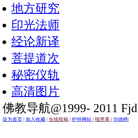
地方研究
印光法师
经论新译
菩提道次
秘密仪轨
高清图片
佛教导航@1999- 2011 Fjd
设为首页
|
加入收藏
|
在线投稿
|
护持网站
|
报恩斋
|
功德榜
|