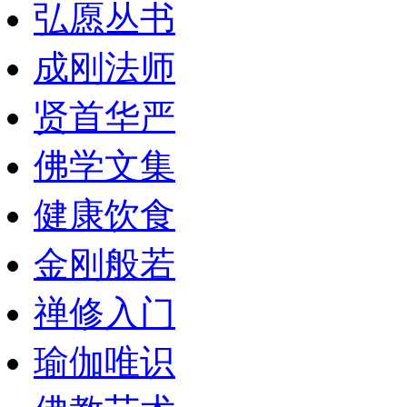
弘愿丛书
成刚法师
贤首华严
佛学文集
健康饮食
金刚般若
禅修入门
瑜伽唯识