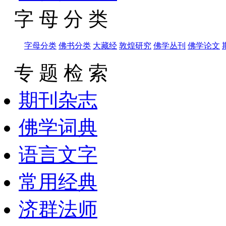
字 母 分 类
字母分类
佛书分类
大藏经
敦煌研究
佛学丛刊
佛学论文
专 题 检 索
期刊杂志
佛学词典
语言文字
常用经典
济群法师