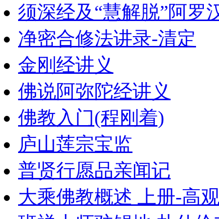
须深经及“慧解脱”阿罗
净密合修法讲录-清定
金刚经讲义
佛说阿弥陀经讲义
佛教入门(程刚着)
庐山莲宗宝监
普贤行愿品亲闻记
大乘佛教概述 上册-高