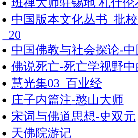
班禅大师驻锡地 札什伦
中国版本文化丛书_批校
_20
中国佛教与社会探论-中
佛说死亡-死亡学视野中的
慧光集03_百业经
庄子内篇注-憨山大师
宋词与佛道思想-史双元
天佛院游记