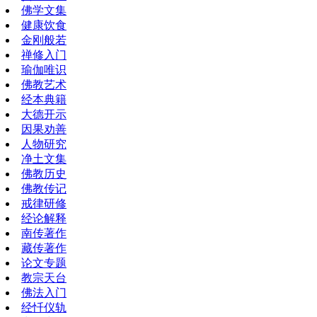
佛学文集
健康饮食
金刚般若
禅修入门
瑜伽唯识
佛教艺术
经本典籍
大德开示
因果劝善
人物研究
净土文集
佛教历史
佛教传记
戒律研修
经论解释
南传著作
藏传著作
论文专题
教宗天台
佛法入门
经忏仪轨