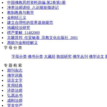
中国佛教思想资料选编-第2卷第1册
净界法师讲经_八识规矩颂讲记
教制教典与教学
金刚经三义
建立合理性的世界道德规范
地藏经法研究
楞严要解_11482069
京畿莲邦_任宜敏着_宗教文化出版社_2001
惠能与金刚经解义
字 母 分 类
字母分类
佛书分类
大藏经
敦煌研究
佛学丛刊
佛学论文
专 题 检 索
期刊杂志
佛学词典
语言文字
常用经典
济群法师
弘愿丛书
成刚法师
贤首华严