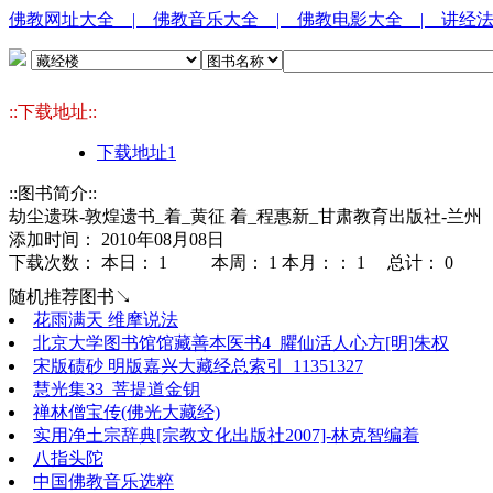
佛教网址大全
| 佛教音乐大全
| 佛教电影大全
| 讲经
::下载地址::
下载地址1
::图书简介::
劫尘遗珠-敦煌遗书_着_黄征 着_程惠新_甘肃教育出版社-兰州
添加时间： 2010年08月08日
下载次数： 本日：
1 本周：
1 本月：：
1 总计：
0
随机推荐图书↘
花雨满天 维摩说法
北京大学图书馆馆藏善本医书4_臞仙活人心方[明]朱权
宋版碛砂 明版嘉兴大藏经总索引_11351327
慧光集33_菩提道金钥
禅林僧宝传(佛光大藏经)
实用净土宗辞典[宗教文化出版社2007]-林克智编着
八指头陀
中国佛教音乐选粹