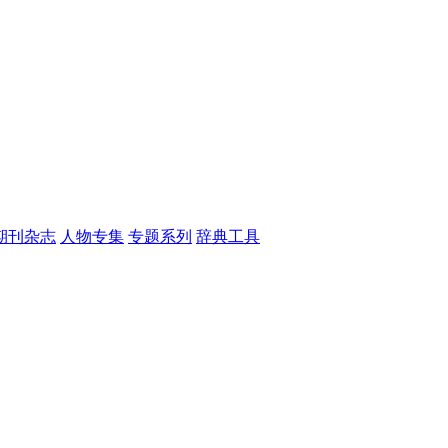
期刊杂志
人物专集
专题系列
辞典工具