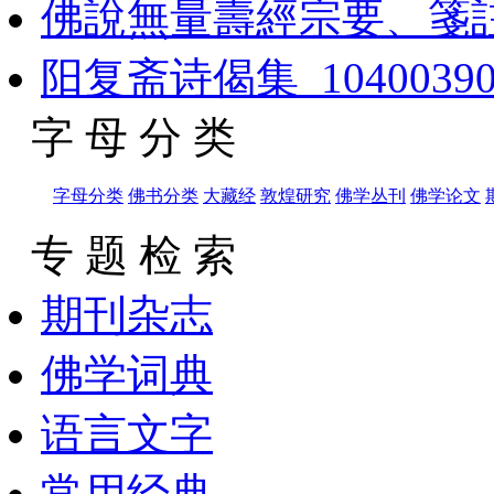
佛說無量壽經宗要、箋
阳复斋诗偈集_1040039
字 母 分 类
字母分类
佛书分类
大藏经
敦煌研究
佛学丛刊
佛学论文
专 题 检 索
期刊杂志
佛学词典
语言文字
常用经典