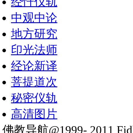
经忏仪轨
中观中论
地方研究
印光法师
经论新译
菩提道次
秘密仪轨
高清图片
佛教导航@1999- 2011 Fjd