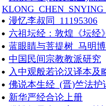
KLONG_CHEN_SNYING_
漫忆李叔同_11195306
六祖坛经：敦煌《坛经
蓝眼睛与菩提树_马明博着
中国民间宗教教派研究
入中观般若论汉译本及
佛说本生经_(晋)竺法护
新华严经合论上册