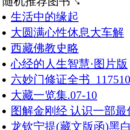
随机推荐图书↘
生活中的缘起
大圆满心性休息大车解
西藏佛教史略
心经的人生智慧·图片版
六妙门修证全书_11751
大藏一览集.07-10
图解金刚经 认识一部最
龙钦宁提(藏文版函)黑白