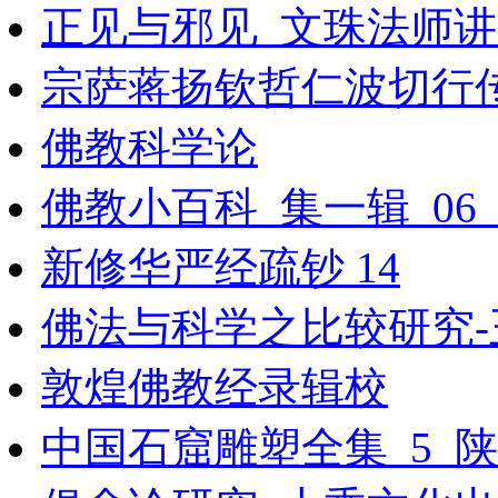
正见与邪见_文珠法师
宗萨蒋扬钦哲仁波切行
佛教科学论
佛教小百科_集一辑_06
新修华严经疏钞 14
佛法与科学之比较研究-
敦煌佛教经录辑校
中国石窟雕塑全集_5_