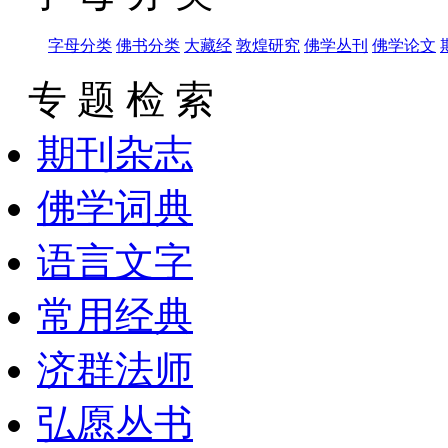
字母分类
佛书分类
大藏经
敦煌研究
佛学丛刊
佛学论文
专 题 检 索
期刊杂志
佛学词典
语言文字
常用经典
济群法师
弘愿丛书