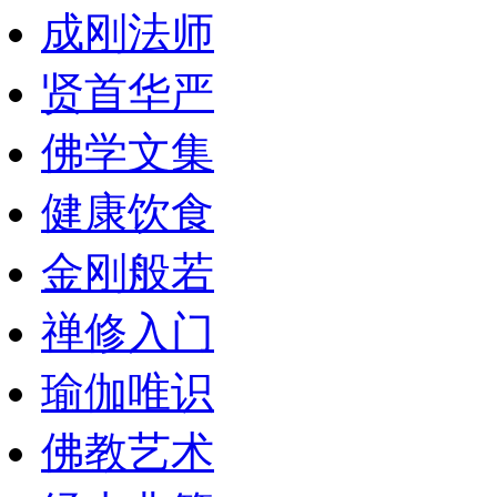
成刚法师
贤首华严
佛学文集
健康饮食
金刚般若
禅修入门
瑜伽唯识
佛教艺术