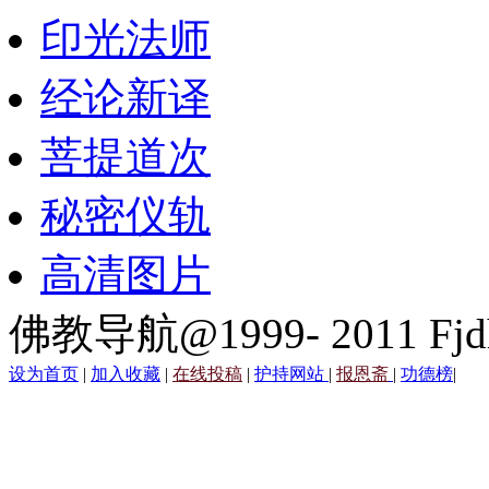
印光法师
经论新译
菩提道次
秘密仪轨
高清图片
佛教导航@1999- 2011 Fjd
设为首页
|
加入收藏
|
在线投稿
|
护持网站
|
报恩斋
|
功德榜
|