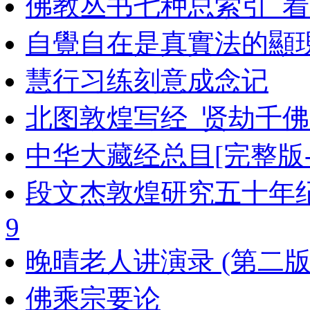
佛教丛书七种总索引_着
自覺自在是真實法的顯
慧行习练刻意成念记
北图敦煌写经_贤劫千
中华大藏经总目[完整版-
段文杰敦煌研究五十年
9
晚晴老人讲演录 (第二版)_
佛乘宗要论