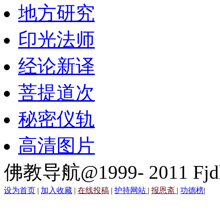
地方研究
印光法师
经论新译
菩提道次
秘密仪轨
高清图片
佛教导航@1999- 2011 Fjd
设为首页
|
加入收藏
|
在线投稿
|
护持网站
|
报恩斋
|
功德榜
|