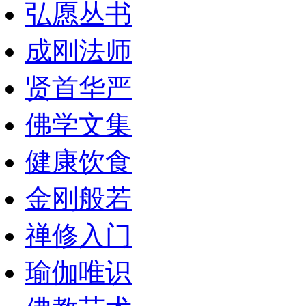
弘愿丛书
成刚法师
贤首华严
佛学文集
健康饮食
金刚般若
禅修入门
瑜伽唯识