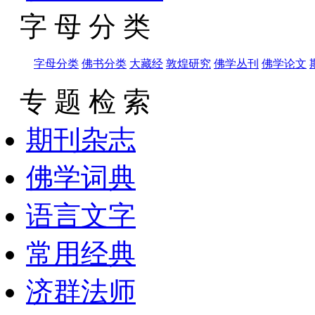
字 母 分 类
字母分类
佛书分类
大藏经
敦煌研究
佛学丛刊
佛学论文
专 题 检 索
期刊杂志
佛学词典
语言文字
常用经典
济群法师