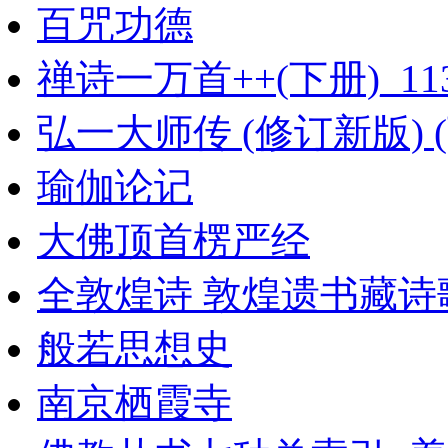
百咒功德
禅诗一万首++(下册)_113
弘一大师传 (修订新版) (下
瑜伽论记
大佛顶首楞严经
全敦煌诗 敦煌遗书藏诗
般若思想史
南京栖霞寺