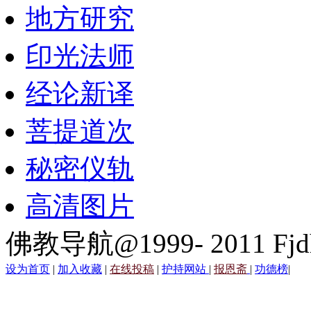
地方研究
印光法师
经论新译
菩提道次
秘密仪轨
高清图片
佛教导航@1999- 2011 Fjd
设为首页
|
加入收藏
|
在线投稿
|
护持网站
|
报恩斋
|
功德榜
|