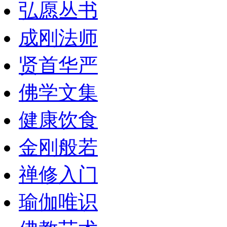
弘愿丛书
成刚法师
贤首华严
佛学文集
健康饮食
金刚般若
禅修入门
瑜伽唯识