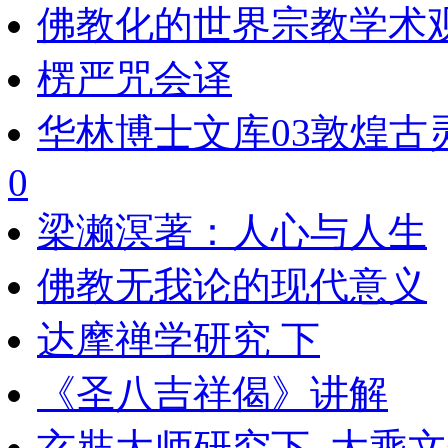
佛教化的世界宗教学术
楞严咒会译
华林博士文库03敦煌古
0
梁濑溟著：人心与人生
佛教无我论的现代意义
达摩禅学研究 下
《圣八吉祥偈》讲解
玄奘大师研究下_大乘文化