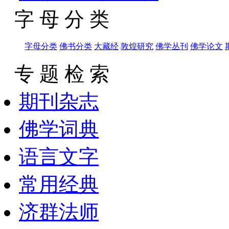
字 母 分 类
字母分类
佛书分类
大藏经
敦煌研究
佛学丛刊
佛学论文
专 题 检 索
期刊杂志
佛学词典
语言文字
常用经典
济群法师