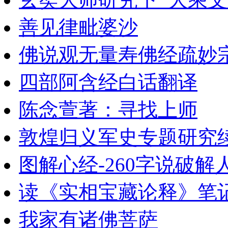
善见律毗婆沙
佛说观无量寿佛经疏妙
四部阿含经白话翻译
陈念萱著：寻找上师
敦煌归义军史专题研究续
图解心经-260字说破解人
读《实相宝藏论释》笔
我家有诸佛菩萨