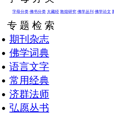
字母分类
佛书分类
大藏经
敦煌研究
佛学丛刊
佛学论文
专 题 检 索
期刊杂志
佛学词典
语言文字
常用经典
济群法师
弘愿丛书