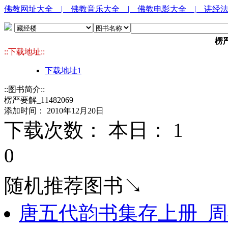
佛教网址大全
| 佛教音乐大全
| 佛教电影大全
| 讲经
楞严
::下载地址::
下载地址1
::图书简介::
楞严要解_11482069
添加时间： 2010年12月20日
下载次数： 本日：
1 
0
随机推荐图书↘
唐五代韵书集存上册_周