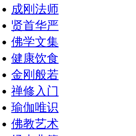
成刚法师
贤首华严
佛学文集
健康饮食
金刚般若
禅修入门
瑜伽唯识
佛教艺术