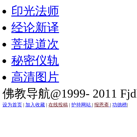
印光法师
经论新译
菩提道次
秘密仪轨
高清图片
佛教导航@1999- 2011 Fjd
设为首页
|
加入收藏
|
在线投稿
|
护持网站
|
报恩斋
|
功德榜
|