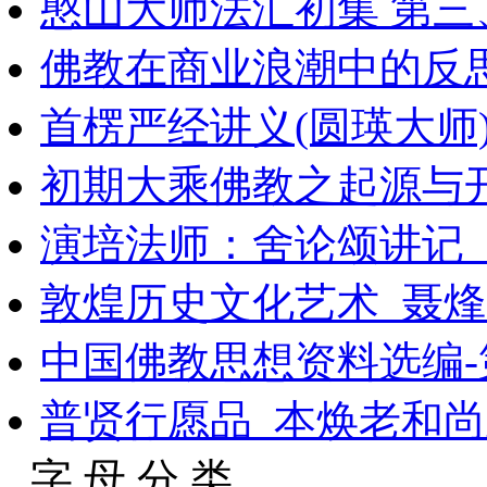
憨山大师法汇初集 第三
佛教在商业浪潮中的反
首楞严经讲义(圆瑛大师
初期大乘佛教之起源与开
演培法师：舍论颂讲记
敦煌历史文化艺术_聂烽
中国佛教思想资料选编-
普贤行愿品_本焕老和
字 母 分 类