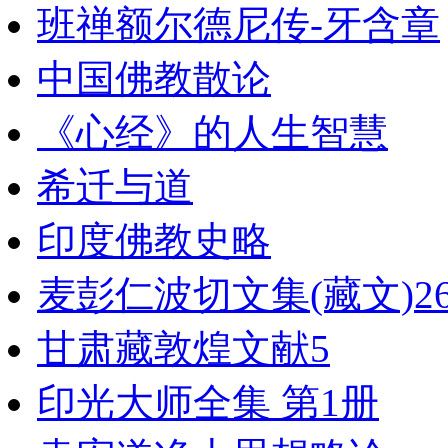
班禅额尔德尼传-牙含章
中国佛教散论
《心经》的人生智慧
希迁与道
印度佛教史略
麦彭仁波切文集(藏文)2
甘肃藏敦煌文献5
印光大师全集 第1册