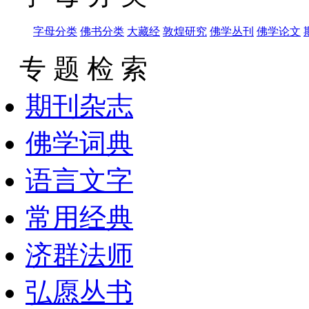
字母分类
佛书分类
大藏经
敦煌研究
佛学丛刊
佛学论文
专 题 检 索
期刊杂志
佛学词典
语言文字
常用经典
济群法师
弘愿丛书