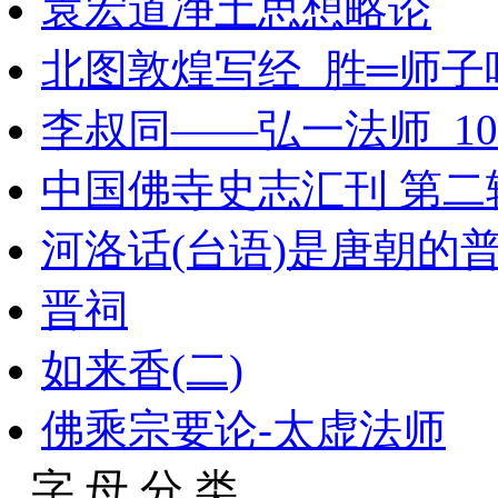
袁宏道净土思想略论
北图敦煌写经_胜═师
李叔同——弘一法师_102
中国佛寺史志汇刊 第二辑 
河洛话(台语)是唐朝的
晋祠
如来香(二)
佛乘宗要论-太虚法师
字 母 分 类