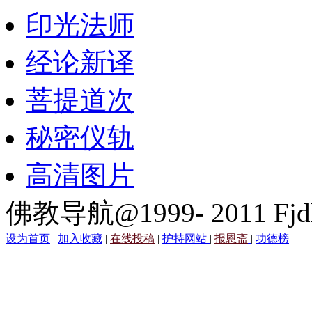
印光法师
经论新译
菩提道次
秘密仪轨
高清图片
佛教导航@1999- 2011 Fjd
设为首页
|
加入收藏
|
在线投稿
|
护持网站
|
报恩斋
|
功德榜
|